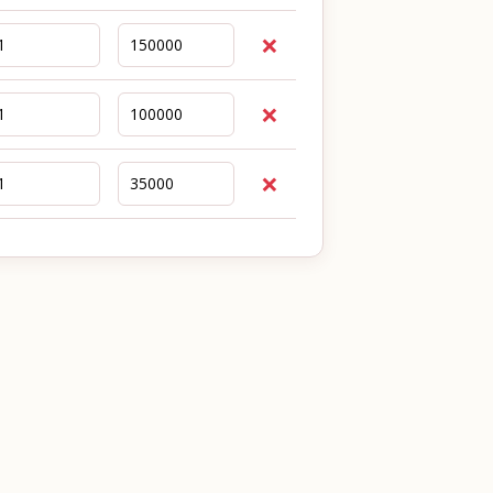
❌
❌
❌