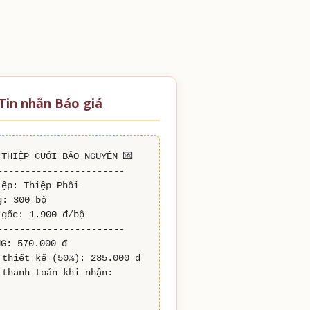
Tin nhắn Báo giá
 THIỆP CƯỚI BẢO NGUYÊN 💌

-----------------------

ệp: Thiệp Phôi

: 300 bộ

gốc: 1.900 đ/bộ

-----------------------

G: 570.000 đ

 thiết kế (50%): 285.000 đ

 thanh toán khi nhận: 