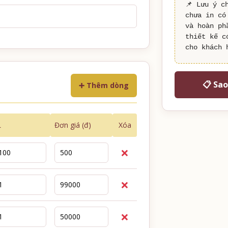
📌 Lưu ý c
chưa in có
và hoàn ph
thiết kế c
cho khách 
📋 Sao
➕ Thêm dòng
L
Đơn giá (đ)
Xóa
❌
❌
❌