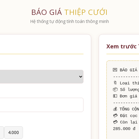
BÁO GIÁ
THIỆP CƯỚI
Hệ thống tự động tính toán thông minh
Xem trước 
💌 BÁO GIÁ
----------
🔖 Loại thi
📦 Số lượng
💵 Đơn giá 
----------
💰 TỔNG CỘN
💳 Đặt cọc
💳 Còn lại
285.000 đ

4.000