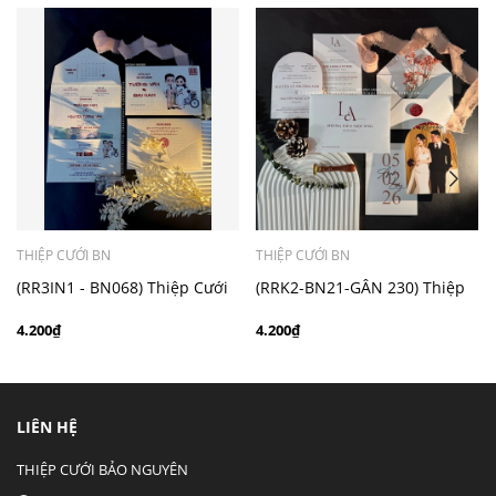
- Mẫu dưới 3000 giá chưa bao gồm bản đồ, quý khách
có nhu cầu in bản đồ sẽ có mức phí 300 - 500 đồng 1
thiệp tuỳ chất liệu.
THIỆP CƯỚI BN
THIỆP CƯỚI BN
(RR3IN1 - BN068) Thiệp Cưới
(RRK2-BN21-GÂN 230) Thiệp
Gập 3 Có Bao Thư 3IN1
Cưới Kỹ Thuật Số Giấy Gân
4.200₫
4.200₫
230g
LIÊN HỆ
THIỆP CƯỚI BẢO NGUYÊN