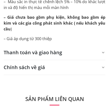
– Màu sắc in thực tế chênh lệch 5% – 10% do khác lượt
in và độ hiển thị màu mỗi màn hình
– Giá chưa bao gồm phụ kiện, không bao gồm ép
kim và các gia công phát sinh khác ( nếu khách yêu
cầu
)
– Giá áp dụng từ 300 thiệp
Thanh toán và giao hàng
Chính sách về giá
- Giá trên web site là giá tham khảo áp dụng từ 300 bộ.
- Dưới 300 sẽ có phụ thu theo từng dòng sản phẩm.
Quý khách vui lòng liên hệ để có thông tin chính xác.
SẢN PHẨM LIÊN QUAN