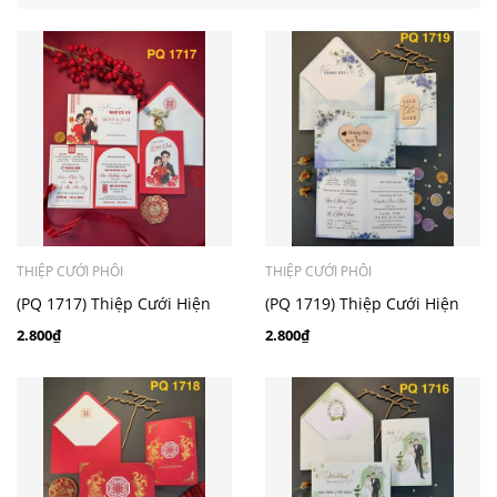
THIỆP CƯỚI PHÔI
THIỆP CƯỚI PHÔI
(PQ 1717) Thiệp Cưới Hiện
(PQ 1719) Thiệp Cưới Hiện
Đại Ruột Gập Đôi
Đại Ruột Gập Đôi
2.800₫
2.800₫