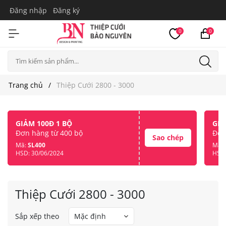
Đăng nhập
Đăng ký
0
0
Trang chủ
Thiệp Cưới 2800 - 3000
GIẢM 100Đ 1 BỘ
GIẢ
Đơn hàng từ 400 bộ
Đơn
Sao chép
Mã:
SL400
Mã:
HSD: 30/06/2024
HSD:
Thiệp Cưới 2800 - 3000
Sắp xếp theo
Mặc định