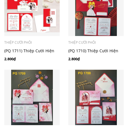
THIỆP CƯỚI PHÔI
THIỆP CƯỚI PHÔI
(PQ 1711) Thiệp Cưới Hiện
(PQ 1710) Thiệp Cưới Hiện
Đại Ruột Gập Đôi
Đại Ruột Gập Đôi
2.800₫
2.800₫