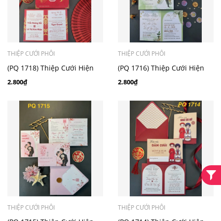
THIỆP CƯỚI PHÔI
THIỆP CƯỚI PHÔI
(PQ 1718) Thiệp Cưới Hiện
(PQ 1716) Thiệp Cưới Hiện
Đại Ruột Gập Đôi
Đại Ruột Gập Đôi
2.800₫
2.800₫
THIỆP CƯỚI PHÔI
THIỆP CƯỚI PHÔI