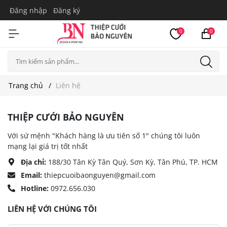
Đăng nhập
Đăng ký
0
0
Trang chủ
Liên hệ
THIỆP CƯỚI BẢO NGUYÊN
Với sứ mệnh "Khách hàng là ưu tiên số 1" chúng tôi luôn
mạng lại giá trị tốt nhất
Địa chỉ:
188/30 Tân Kỳ Tân Quý, Sơn Kỳ, Tân Phú, TP. HCM
Email:
thiepcuoibaonguyen@gmail.com
Hotline:
0972.656.030
LIÊN HỆ VỚI CHÚNG TÔI