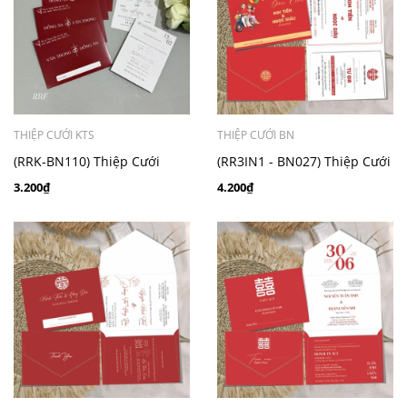
THIỆP CƯỚI KTS
THIỆP CƯỚI BN
(RRK-BN110) Thiệp Cưới
(RR3IN1 - BN027) Thiệp Cưới
Công Giáo Hiện Đại
Gập 3 Có Bao Thư 3IN1
3.200₫
4.200₫