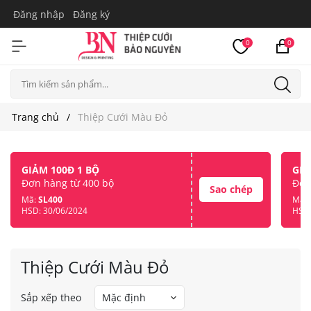
Đăng nhập
Đăng ký
0
0
Trang chủ
Thiệp Cưới Màu Đỏ
GIẢM 100Đ 1 BỘ
GIẢ
Đơn hàng từ 400 bộ
Đơn
Sao chép
Mã:
SL400
Mã:
HSD: 30/06/2024
HSD:
Thiệp Cưới Màu Đỏ
Sắp xếp theo
Mặc định