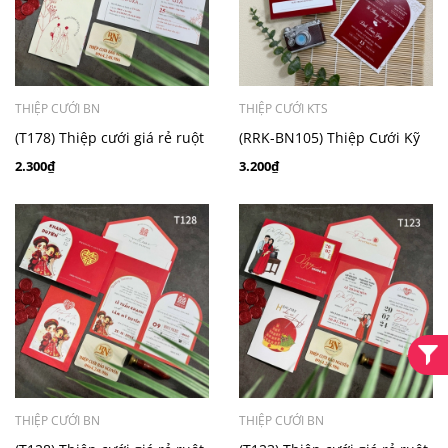
THIỆP CƯỚI BN
THIỆP CƯỚI KTS
(T178) Thiệp cưới giá rẻ ruột
(RRK-BN105) Thiệp Cưới Kỹ
gập đôi
Thuật Số_Hiện Đại
2.300₫
3.200₫
THIỆP CƯỚI BN
THIỆP CƯỚI BN