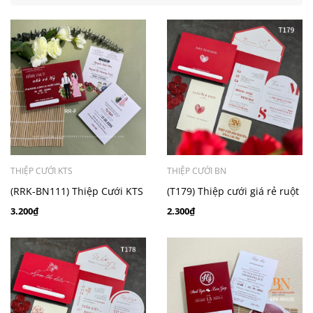
THIỆP CƯỚI KTS
THIỆP CƯỚI BN
(RRK-BN111) Thiệp Cưới KTS
(T179) Thiệp cưới giá rẻ ruột
Giấy Ford 200
gập đôi
3.200₫
2.300₫