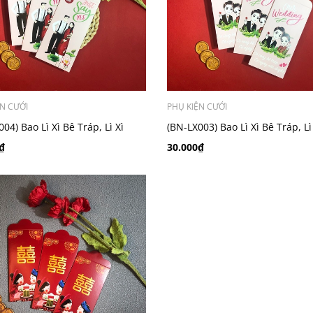
ỆN CƯỚI
PHỤ KIỆN CƯỚI
04) Bao Lì Xì Bê Tráp, Lì Xì
(BN-LX003) Bao Lì Xì Bê Tráp, Lì
ả, Lì Xì Cưới - Set 10 cái
Bưng Quả, Lì Xì Cưới - Set 10 cá
₫
30.000₫