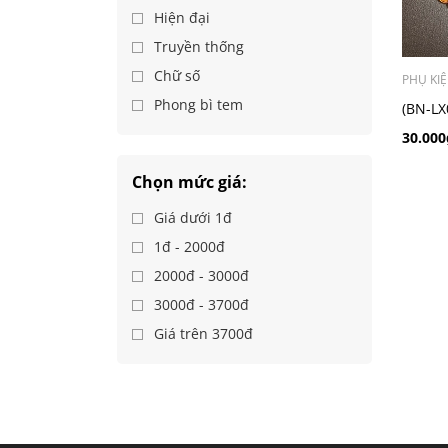
Hiện đại
Truyền thống
Chữ số
PHỤ KI
Phong bì tem
(BN-LX0
Bưng Qu
30.000
Chọn mức giá:
Giá dưới 1đ
1đ - 2000đ
2000đ - 3000đ
3000đ - 3700đ
Giá trên 3700đ