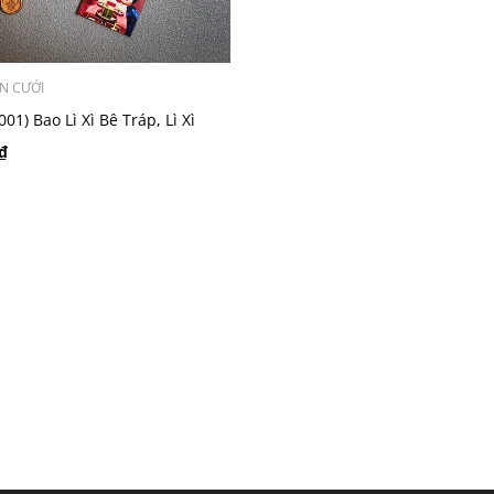
ỆN CƯỚI
01) Bao Lì Xì Bê Tráp, Lì Xì
ả, Lì Xì Cưới - Set 10 cái
₫