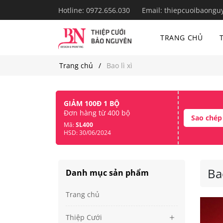
Hotline:
0972.656.030
Email:
thiepcuoibaongu
TRANG CHỦ
Trang chủ
Bao lì xì
GIẢM 100Đ 1 BỘ
Đơn hàng từ 400 bộ
Sao chép
Mã:
SL400
HSD: 30/06/2024
Bao
Danh mục sản phẩm
Trang chủ
Thiệp Cưới