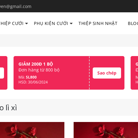
yen@gmail.com
THIỆP CƯỚI
PHỤ KIỆN CƯỚI
THIỆP SINH NHẬT
BLO
GIẢM 200Đ 1 BỘ
Đơn hàng từ 800 bộ
Đ
Sao chép
Mã:
SL800
M
HSD: 30/06/2024
H
 lì xì