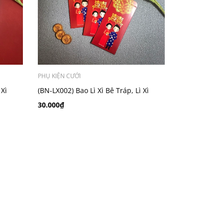
PHỤ KIỆN CƯỚI
 Xì
(BN-LX002) Bao Lì Xì Bê Tráp, Lì Xì
i
Bưng Quả, Lì Xì Cưới - Set 10 cái
30.000₫