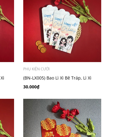
PHỤ KIỆN CƯỚI
 Xì
(BN-LX005) Bao Lì Xì Bê Tráp, Lì Xì
i
Bưng Quả, Lì Xì Cưới - Set 10 cái
30.000₫