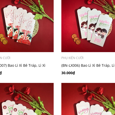
ỆN CƯỚI
PHỤ KIỆN CƯỚI
07) Bao Lì Xì Bê Tráp, Lì Xì
(BN-LX006) Bao Lì Xì Bê Tráp, Lì
ả, Lì Xì Cưới - Set 10 cái
Bưng Quả, Lì Xì Cưới - Set 10 cá
₫
30.000₫