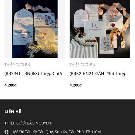
- Mẫu dưới 3000 giá chưa bao gồm bản đồ, quý khách
có nhu cầu in bản đồ sẽ có mức phí 300 - 500 đồng 1
thiệp tuỳ chất liệu.
THIỆP CƯỚI BN
THIỆP CƯỚI BN
(RR3IN1 - BN068) Thiệp Cưới
(RRK2-BN21-GÂN 230) Thiệp
Gập 3 Có Bao Thư 3IN1
Cưới Kỹ Thuật Số Giấy Gân
4.200₫
4.200₫
230g
LIÊN HỆ
THIỆP CƯỚI BẢO NGUYÊN
188/30 Tân Kỳ Tân Quý, Sơn Kỳ, Tân Phú, TP. HCM