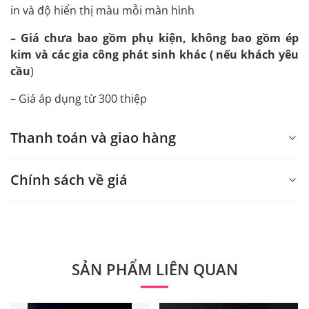
in và độ hiển thị màu mỗi màn hình
– Giá chưa bao gồm phụ kiện, không bao gồm ép
kim và các gia công phát sinh khác ( nếu khách yêu
cầu
)
– Giá áp dụng từ 300 thiệp
Thanh toán và giao hàng
Chính sách về giá
- Giá trên web site là giá tham khảo áp dụng từ 300 bộ.
- Dưới 300 sẽ có phụ thu theo từng dòng sản phẩm.
Quý khách vui lòng liên hệ để có thông tin chính xác.
SẢN PHẨM LIÊN QUAN