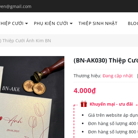
yen@gmail.com
THIỆP CƯỚI
PHỤ KIỆN CƯỚI
THIỆP SINH NHẬT
BLO
) Thiệp Cưới Ánh Kim BN
(BN-AK030) Thiệp Cư
Thương hiệu:
Đang cập nhật
4.000₫
Khuyến mại - ưu đãi
Giá trên website áp dụn
Đơn hàng số lượng 400 
Đơn hàng số lượng 800 