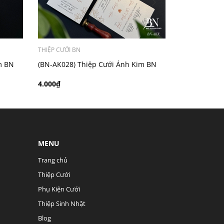
THIỆP CƯỚI BN
ĐANG CẬP NH
m BN
(BN-AK028) Thiệp Cưới Ánh Kim BN
(BN-AK027) 
4.000₫
4.000₫
MENU
Trang chủ
Thiệp Cưới
Phụ Kiện Cưới
Thiệp Sinh Nhật
Blog