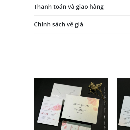
Thanh toán và giao hàng
Chính sách về giá
- Giá trên web site là giá tham khảo áp dụng
- Dưới 300 sẽ có phụ thu theo từng dòng sản
- Mẫu dưới 3000 giá chưa bao gồm bản đồ, qu