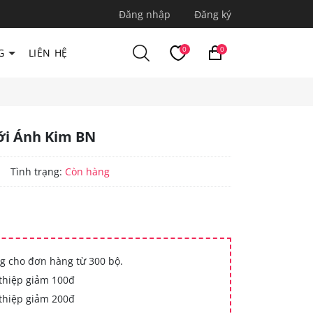
Đăng nhập
Đăng ký
0
0
G
LIÊN HỆ
ới Ánh Kim BN
|
Tình trạng:
Còn hàng
g cho đơn hàng từ 300 bộ.
thiệp giảm 100đ
thiệp giảm 200đ