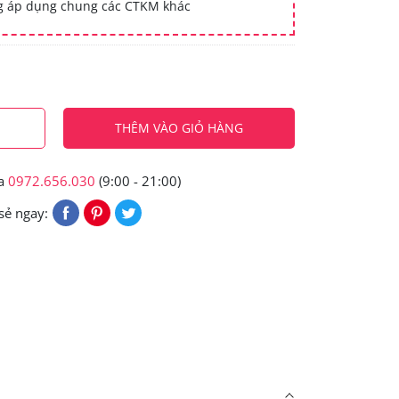
ng áp dụng chung các CTKM khác
THÊM VÀO GIỎ HÀNG
ua
0972.656.030
(9:00 - 21:00)
sẻ ngay: