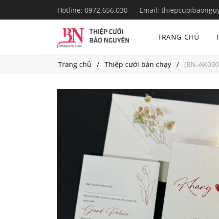
Hotline:
0972.656.030
Email:
thiepcuoibaongu
TRANG CHỦ
Trang chủ
Thiệp cưới bán chạy
(BN-AK030