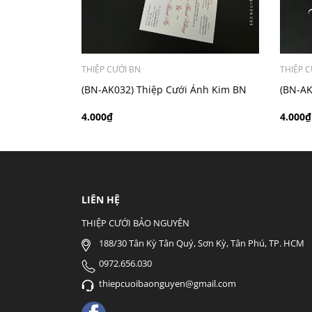
THIỆP CƯỚI BN
THIỆP C
(BN-AK032) Thiệp Cưới Ánh Kim BN
(BN-AK
4.000₫
4.000₫
LIÊN HỆ
THIỆP CƯỚI BẢO NGUYÊN
188/30 Tân Kỳ Tân Quý, Sơn Kỳ, Tân Phú, TP. HCM
0972.656.030
thiepcuoibaonguyen@gmail.com