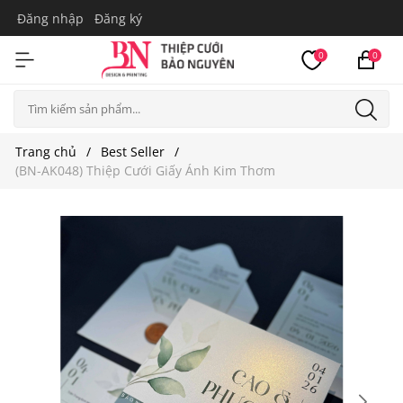
Đăng nhập
Đăng ký
0
0
Trang chủ
Best Seller
(BN-AK048) Thiệp Cưới Giấy Ánh Kim Thơm