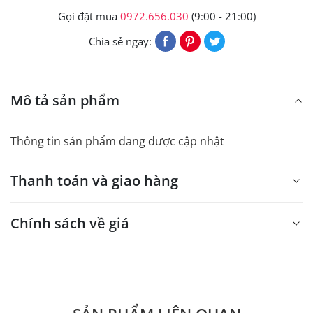
Gọi đặt mua
0972.656.030
(9:00 - 21:00)
Chia sẻ ngay:
Mô tả sản phẩm
Thông tin sản phẩm đang được cập nhật
Thanh toán và giao hàng
Chính sách về giá
- Giá trên web site là giá tham khảo áp dụng từ 300 bộ.
- Dưới 300 sẽ có phụ thu theo từng dòng sản phẩm.
Quý khách vui lòng liên hệ để có thông tin chính xác.