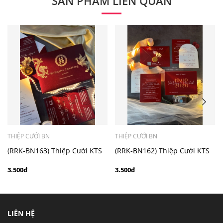
SẢN PHẨM LIÊN QUAN
- Mẫu dưới 3000 giá chưa bao gồm bản đồ, quý khách
có nhu cầu in bản đồ sẽ có mức phí 300 - 500 đồng 1
thiệp tuỳ chất liệu.
THIỆP CƯỚI BN
THIỆP CƯỚI BN
(RRK-BN163) Thiệp Cưới KTS
(RRK-BN162) Thiệp Cưới KTS
hiện đại
hiện đại
3.500₫
3.500₫
LIÊN HỆ