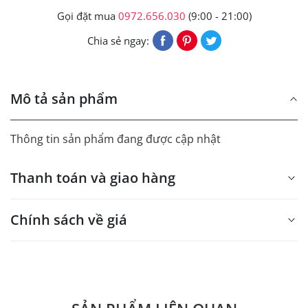
Gọi đặt mua
0972.656.030
(9:00 - 21:00)
Chia sẻ ngay:
Mô tả sản phẩm
Thông tin sản phẩm đang được cập nhật
Thanh toán và giao hàng
Chính sách về giá
- Giá trên web site là giá tham khảo áp dụng từ 300 bộ.
- Dưới 300 sẽ có phụ thu theo từng dòng sản phẩm.
Quý khách vui lòng liên hệ để có thông tin chính xác.