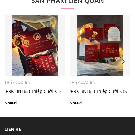
SẢN PHẨM LIÊN QUAN
- Mẫu dưới 3000 giá chưa bao gồm bản đồ, quý khách
có nhu cầu in bản đồ sẽ có mức phí 300 - 500 đồng 1
thiệp tuỳ chất liệu.
THIỆP CƯỚI BN
THIỆP CƯỚI BN
(RRK-BN163) Thiệp Cưới KTS
(RRK-BN162) Thiệp Cưới KTS
hiện đại
hiện đại
3.500₫
3.500₫
LIÊN HỆ