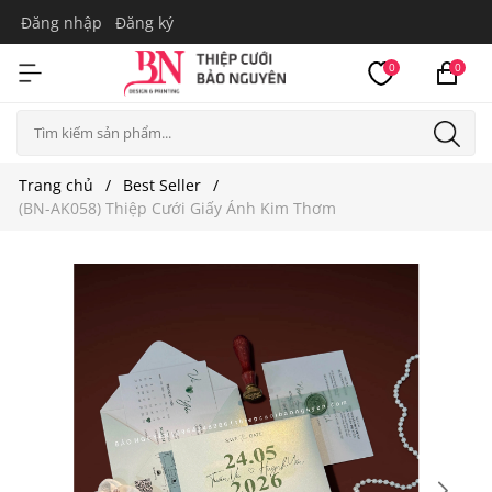
Đăng nhập
Đăng ký
0
0
Trang chủ
Best Seller
(BN-AK058) Thiệp Cưới Giấy Ánh Kim Thơm