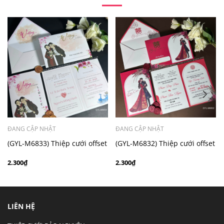
- Mẫu dưới 3000 giá chưa bao gồm bản đồ, quý khách
có nhu cầu in bản đồ sẽ có mức phí 300 - 500 đồng 1
thiệp tuỳ chất liệu.
ĐANG CẬP NHẬT
ĐANG CẬP NHẬT
(GYL-M6833) Thiệp cưới offset
(GYL-M6832) Thiệp cưới offset
mẫu hiện đại giá rẻ
mẫu hiện đại giá rẻ
2.300₫
2.300₫
LIÊN HỆ