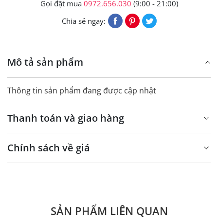
Gọi đặt mua
0972.656.030
(9:00 - 21:00)
Chia sẻ ngay:
Mô tả sản phẩm
Thông tin sản phẩm đang được cập nhật
Thanh toán và giao hàng
Chính sách về giá
- Giá trên web site là giá tham khảo áp dụng từ 300 bộ.
- Dưới 300 sẽ có phụ thu theo từng dòng sản phẩm.
Quý khách vui lòng liên hệ để có thông tin chính xác.
SẢN PHẨM LIÊN QUAN