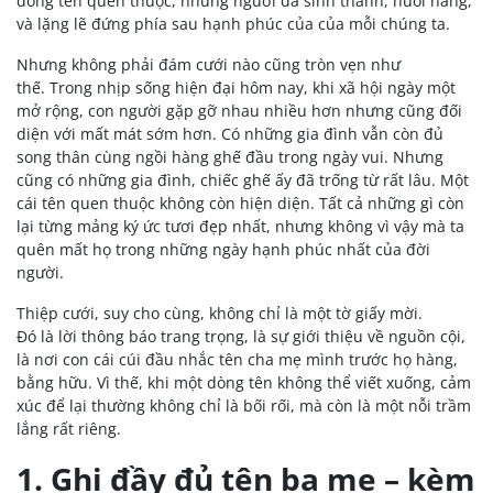
dòng tên quen thuộc, những người đã sinh thành, nuôi nấng,
và lặng lẽ đứng phía sau hạnh phúc của của mỗi chúng ta.
Nhưng không phải đám cưới nào cũng tròn vẹn như
thế. Trong nhịp sống hiện đại hôm nay, khi xã hội ngày một
mở rộng, con người gặp gỡ nhau nhiều hơn nhưng cũng đối
diện với mất mát sớm hơn. Có những gia đình vẫn còn đủ
song thân cùng ngồi hàng ghế đầu trong ngày vui. Nhưng
cũng có những gia đình, chiếc ghế ấy đã trống từ rất lâu. Một
cái tên quen thuộc không còn hiện diện. Tất cả những gì còn
lại từng mảng ký ức tươi đẹp nhất, nhưng không vì vậy mà ta
quên mất họ trong những ngày hạnh phúc nhất của đời
người.
Thiệp cưới, suy cho cùng, không chỉ là một tờ giấy mời.
Đó là lời thông báo trang trọng, là sự giới thiệu về nguồn cội,
là nơi con cái cúi đầu nhắc tên cha mẹ mình trước họ hàng,
bằng hữu. Vì thế, khi một dòng tên không thể viết xuống, cảm
xúc để lại thường không chỉ là bối rối, mà còn là một nỗi trầm
lắng rất riêng.
1. Ghi đầy đủ tên ba mẹ – kèm