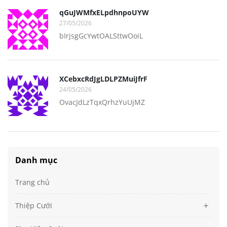
qGuJWMfxELpdhnpoUYW
27/05/2026
bIrjsgGcYwtOALSttwOoiL
XCebxcRdJgLDLPZMuiJfrF
24/05/2026
OvacJdLzTqxQrhzYuUjMZ
Danh mục
Trang chủ
Thiệp Cưới