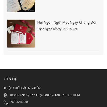
Hai Ngôn Ngữ, Một Ngày Chung Đôi
Trịnh Ngọc Yến Vy
14/01/2026
LIÊN HỆ
THIỆP CƯỚI BẢO NGUYÊN
188/30 Tân Kỳ Tân Quý, Sơn Kỳ, Tân Phú, TP. HCM
0972.656.030