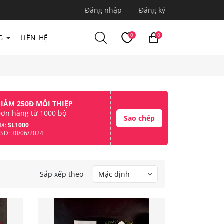
Đăng nhập
Đăng ký
0
0
G
LIÊN HỆ
GIẢM 250Đ MỖI THIỆP
ơn hàng từ 1000 bộ
Sao chép
ã:
SL1000
SD: 30/06/2024
Sắp xếp theo
Mặc định