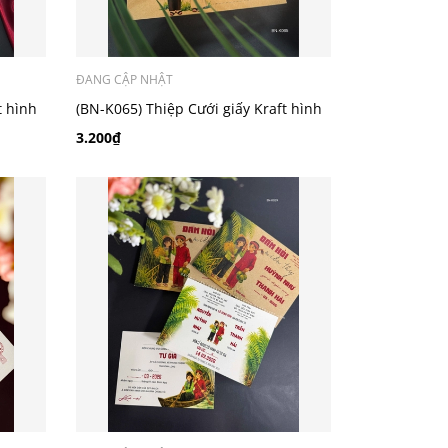
ĐANG CẬP NHẬT
t hình
(BN-K065) Thiệp Cưới giấy Kraft hình
chibi
3.200₫