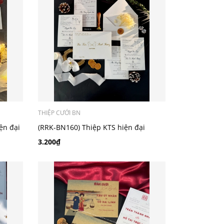
THIỆP CƯỚI BN
ện đại
(RRK-BN160) Thiệp KTS hiện đại
3.200₫