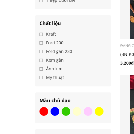
Thiệp Cưới BN
Chất liệu
Kraft
Ford 200
ĐANG C
Ford gân 230
(BN-K0
Kem gân
chibi
3.200₫
Ánh kim
Mỹ thuật
Màu chủ đạo