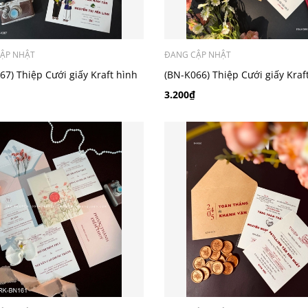
ẬP NHẬT
ĐANG CẬP NHẬT
67) Thiệp Cưới giấy Kraft hình
(BN-K066) Thiệp Cưới giấy Kraf
chibi
3.200₫