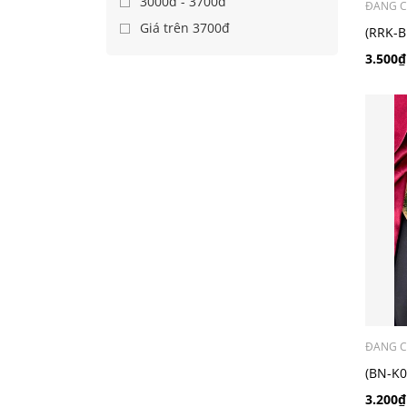
3000đ - 3700đ
ĐANG C
Giá trên 3700đ
(RRK-B
Số_Hiệ
3.500₫
ĐANG C
(BN-K0
điển_r
3.200₫