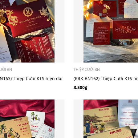
ƯỚI BN
THIỆP CƯỚI BN
N163) Thiệp Cưới KTS hiện đại
(RRK-BN162) Thiệp Cưới KTS hi
3.500₫