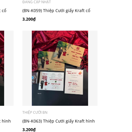
ĐANG CẬP NHẬT
t cổ
(BN-K059) Thiệp Cưới giấy Kraft cổ
điển_retro
3.200₫
THIỆP CƯỚI BN
t hình
(BN-K063) Thiệp Cưới giấy Kraft hình
chibi
3.200₫