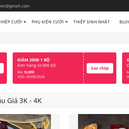
yen@gmail.com
THIỆP CƯỚI
PHỤ KIỆN CƯỚI
THIỆP SINH NHẬT
BLO
GIẢM 200Đ 1 BỘ
Đơn hàng từ 800 bộ
Đ
Sao chép
Mã:
SL800
M
HSD: 30/06/2024
H
u Giá 3K - 4K