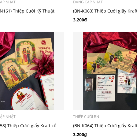
ẬP NHẬT
ĐANG CẬP NHẬT
N161) Thiệp Cưới Kỹ Thuật
(BN-K060) Thiệp Cưới giấy Kraf
n Đại
điển_retro
3.200₫
ẬP NHẬT
THIỆP CƯỚI BN
58) Thiệp Cưới giấy Kraft cổ
(BN-K064) Thiệp Cưới giấy Kraf
etro
chibi
3.200₫