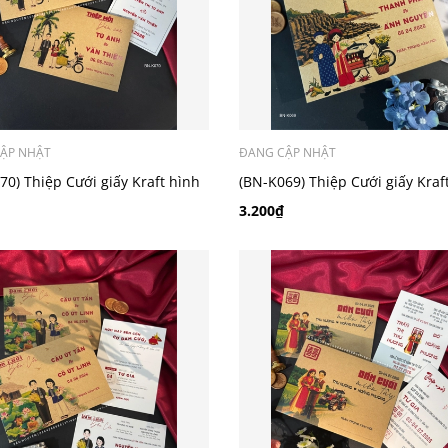
ẬP NHẬT
ĐANG CẬP NHẬT
70) Thiệp Cưới giấy Kraft hình
(BN-K069) Thiệp Cưới giấy Kraf
chibi
3.200₫