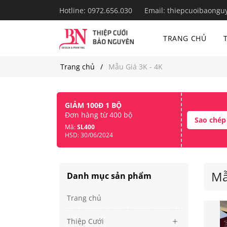
Hotline:
0972.656.030
Email:
thiepcuoibaongu
TRANG CHỦ
Trang chủ
Mẫu Giá 3K - 4K
GIẢM 100Đ 1 BỘ
Đơn hàng từ 400 bộ
Sao chép
Mã:
SL400
HSD: 30/06/2024
Mẫ
Danh mục sản phẩm
Trang chủ
Thiệp Cưới