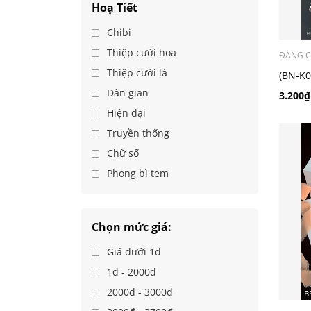
Hoạ Tiết
Chibi
Thiệp cưới hoa
ĐANG C
Thiệp cưới lá
(BN-K0
chibi
Dân gian
3.200₫
Hiện đại
Truyền thống
Chữ số
Phong bì tem
Chọn mức giá:
Giá dưới 1đ
1đ - 2000đ
2000đ - 3000đ