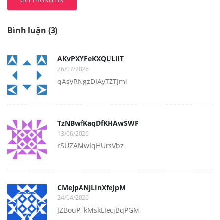
GỬI THÔNG TIN
Bình luận (3)
AKvPXYFeKXQULiIT
26/07/2026
qAsyRNgzDIAyTZTJml
TzNBwfKaqDfKHAwSWP
13/06/2026
rSUZAMwIqHUrsVbz
CMejpANjLInXfeJpM
24/04/2026
JZBouPTkMskLIecjBqPGM