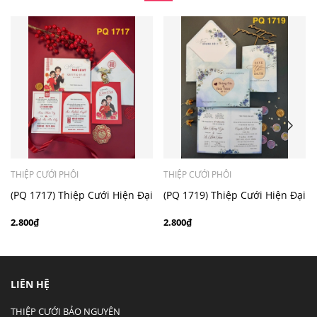
- Mẫu dưới 3000 giá chưa bao gồm bản đồ, quý khách
có nhu cầu in bản đồ sẽ có mức phí 300 - 500 đồng 1
thiệp tuỳ chất liệu.
THIỆP CƯỚI PHÔI
THIỆP CƯỚI PHÔI
(PQ 1717) Thiệp Cưới Hiện Đại
(PQ 1719) Thiệp Cưới Hiện Đại
Ruột Gập Đôi
Ruột Gập Đôi
2.800₫
2.800₫
LIÊN HỆ
THIỆP CƯỚI BẢO NGUYÊN