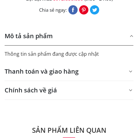
Chia sẻ ngay:
Mô tả sản phẩm
Thông tin sản phẩm đang được cập nhật
Thanh toán và giao hàng
Chính sách về giá
- Giá trên web site là giá tham khảo áp dụng từ 300 bộ.
- Dưới 300 sẽ có phụ thu theo từng dòng sản phẩm.
Quý khách vui lòng liên hệ để có thông tin chính xác.
SẢN PHẨM LIÊN QUAN