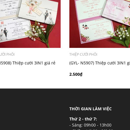
ý khách có nhu cầu in bản đồ sẽ có mức phí 300 - 500 đồng 
ƯỚI PHÔI
THIỆP CƯỚI PHÔI
N5908) Thiệp cưới 3IN1 giá rẻ
(GYL- N5907) Thiệp cưới 3IN1 g
2.500₫
THỜI GIAN LÀM VIỆC
Thứ 2 - thứ 7:
- Sáng: 09h00 - 13h00