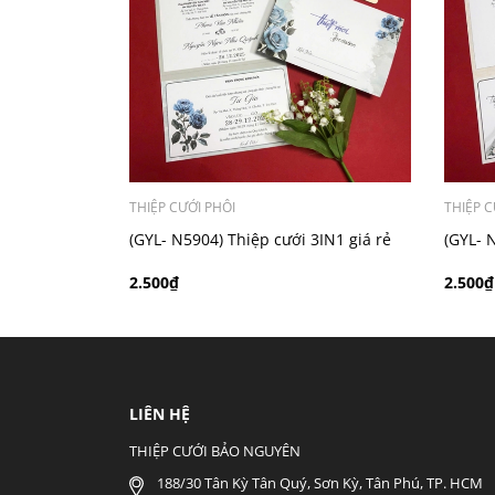
- Mẫu dưới 3000 giá chưa bao gồm bản đồ, qu
THIỆP CƯỚI PHÔI
THIỆP C
(GYL- N5904) Thiệp cưới 3IN1 giá rẻ
(GYL- 
2.500₫
2.500₫
LIÊN HỆ
THIỆP CƯỚI BẢO NGUYÊN
188/30 Tân Kỳ Tân Quý, Sơn Kỳ, Tân Phú, TP. HCM