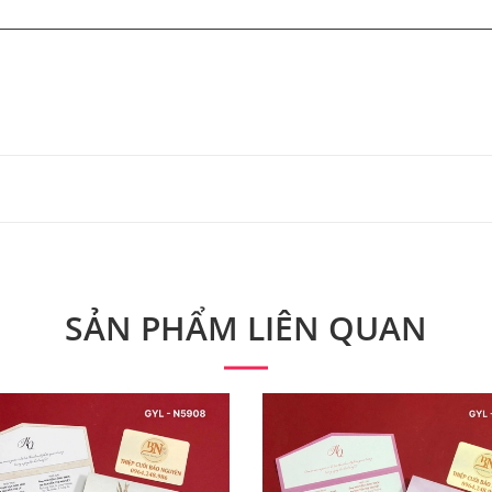
 từ 300 bộ.
 phẩm. Quý khách vui lòng liên hệ để có thông tin chính xác
SẢN PHẨM LIÊN QUAN