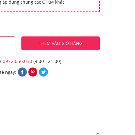
ng áp dụng chung các CTKM khác
THÊM VÀO GIỎ HÀNG
ua
0972.656.030
(9:00 - 21:00)
sẻ ngay: