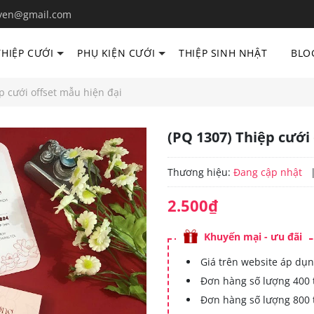
yen@gmail.com
THIỆP CƯỚI
PHỤ KIỆN CƯỚI
THIỆP SINH NHẬT
BLO
p cưới offset mẫu hiện đại
(PQ 1307) Thiệp cưới
Thương hiệu:
Đang cập nhật
2.500₫
Khuyến mại - ưu đãi
Giá trên website áp dụn
Đơn hàng số lượng 400 
Đơn hàng số lượng 800 