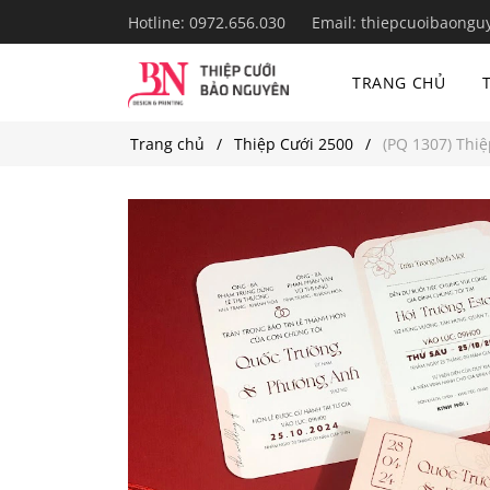
Hotline:
0972.656.030
Email:
thiepcuoibaongu
TRANG CHỦ
Trang chủ
Thiệp Cưới 2500
(PQ 1307) Thiệ