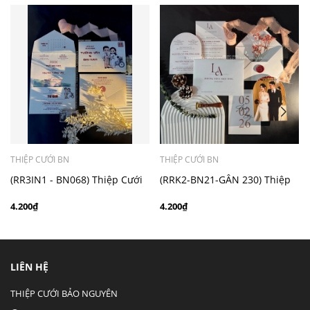
- Mẫu dưới 3000 giá chưa bao gồm bản đồ, quý khách
có nhu cầu in bản đồ sẽ có mức phí 300 - 500 đồng 1
thiệp tuỳ chất liệu.
THIỆP CƯỚI BN
THIỆP CƯỚI BN
(RR3IN1 - BN068) Thiệp Cưới
(RRK2-BN21-GÂN 230) Thiệp
Gập 3 Có Bao Thư 3IN1
Cưới Kỹ Thuật Số Giấy Gân
4.200₫
4.200₫
230g
LIÊN HỆ
THIỆP CƯỚI BẢO NGUYÊN