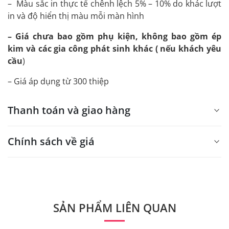
– Màu sắc in thực tế chênh lệch 5% – 10% do khác lượt
in và độ hiển thị màu mỗi màn hình
– Giá chưa bao gồm phụ kiện, không bao gồm ép
kim và các gia công phát sinh khác ( nếu khách yêu
cầu
)
– Giá áp dụng từ 300 thiệp
Thanh toán và giao hàng
Chính sách về giá
- Giá trên web site là giá tham khảo áp dụng từ 300 bộ.
- Dưới 300 sẽ có phụ thu theo từng dòng sản phẩm.
Quý khách vui lòng liên hệ để có thông tin chính xác.
SẢN PHẨM LIÊN QUAN