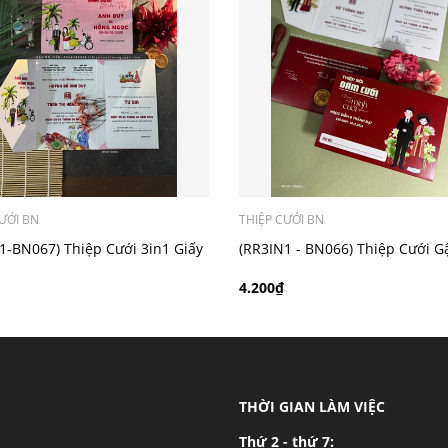
ý khách có nhu cầu in bản đồ sẽ có mức phí 300 - 500 đồng 
ƯỚI BN
THIỆP CƯỚI BN
1-BN067) Thiệp Cưới 3in1 Giấy
(RR3IN1 - BN066) Thiệp Cưới G
im
Bao Thư 3IN1
4.200₫
THỜI GIAN LÀM VIỆC
Thứ 2 - thứ 7: