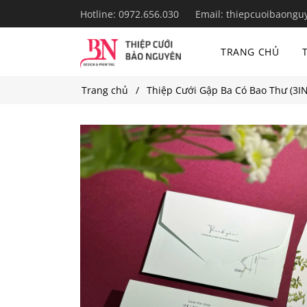
Hotline:
0972.656.030
Email:
thiepcuoibaongu
TRANG CHỦ
Trang chủ
Thiệp Cưới Gập Ba Có Bao Thư (3IN