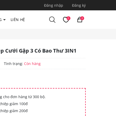
Đăng nhập
Đăng ký
0
0
G
LIÊN HỆ
ệp Cưới Gập 3 Có Bao Thư 3IN1
|
Tình trạng:
Còn hàng
g cho đơn hàng từ 300 bộ.
thiệp giảm 100đ
thiệp giảm 200đ