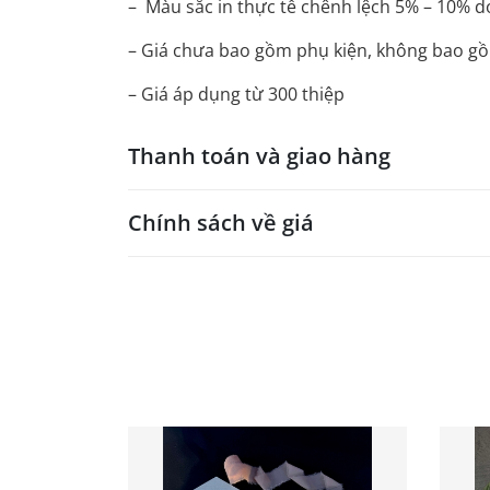
– Màu sắc in thực tế chênh lệch 5% – 10% d
– Giá chưa bao gồm phụ kiện, không bao gồm
– Giá áp dụng từ 300 thiệp
Thanh toán và giao hàng
Chính sách về giá
- Giá trên web site là giá tham khảo áp dụng
- Dưới 300 sẽ có phụ thu theo từng dòng sản