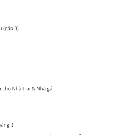
u (gấp 3)
ên cho Nhà trai & Nhà gái
hàng..)