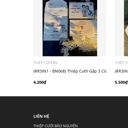
- Mẫu dưới 3000 giá chưa bao gồm bản đồ, qu
THIỆP CƯỚI BN
THIỆP C
(RR3IN1 - BN068) Thiệp Cưới Gập 3 Có
(RR3IN
Bao Thư 3IN1
Ánh K
4.200₫
5.500₫
LIÊN HỆ
THIỆP CƯỚI BẢO NGUYÊN