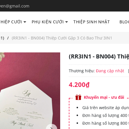
yen@gmail.com
THIỆP CƯỚI
PHỤ KIỆN CƯỚI
THIỆP SINH NHẬT
BLO
1)
(RR3IN1 - BN004) Thiệp Cưới Gập 3 Có Bao Thư 3IN1
(RR3IN1 - BN004) Thi
Thương hiệu:
Đang cập nhật
4.200₫
Khuyến mại - ưu đãi
Giá trên website áp dụn
Đơn hàng số lượng 400 
Đơn hàng số lượng 800 