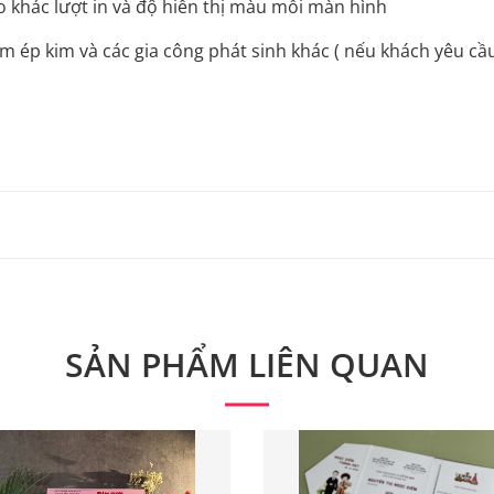
o khác lượt in và độ hiển thị màu mỗi màn hình
 ép kim và các gia công phát sinh khác ( nếu khách yêu cầ
 từ 300 bộ.
 phẩm. Quý khách vui lòng liên hệ để có thông tin chính xác
SẢN PHẨM LIÊN QUAN