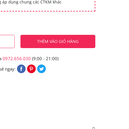
ng áp dụng chung các CTKM khác
THÊM VÀO GIỎ HÀNG
ua
0972.656.030
(9:00 - 21:00)
sẻ ngay: