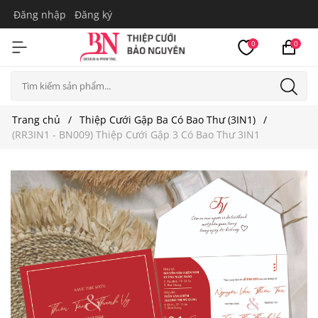
Đăng nhập
Đăng ký
0
0
Trang chủ
Thiệp Cưới Gập Ba Có Bao Thư (3IN1)
(RR3IN1 - BN009) Thiệp Cưới Gập 3 Có Bao Thư 3IN1