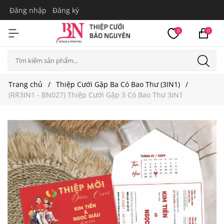
Đăng nhập
Đăng ký
0
0
Trang chủ
Thiệp Cưới Gập Ba Có Bao Thư (3IN1)
(RR3IN1 - BN027) Thiệp Cưới Gập 3 Có Bao Thư 3IN1