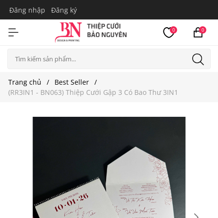
Đăng nhập
Đăng ký
0
0
Trang chủ
Best Seller
(RR3IN1 - BN063) Thiệp Cưới Gập 3 Có Bao Thư 3IN1