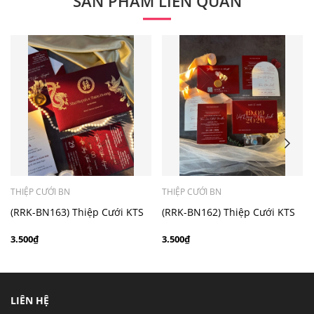
SẢN PHẨM LIÊN QUAN
- Mẫu dưới 3000 giá chưa bao gồm bản đồ, quý khách
có nhu cầu in bản đồ sẽ có mức phí 300 - 500 đồng 1
thiệp tuỳ chất liệu.
THIỆP CƯỚI BN
THIỆP CƯỚI BN
(RRK-BN163) Thiệp Cưới KTS
(RRK-BN162) Thiệp Cưới KTS
hiện đại
hiện đại
3.500₫
3.500₫
LIÊN HỆ