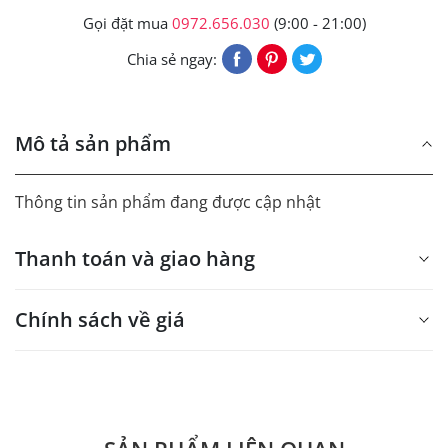
Gọi đặt mua
0972.656.030
(9:00 - 21:00)
Chia sẻ ngay:
Mô tả sản phẩm
Thông tin sản phẩm đang được cập nhật
Thanh toán và giao hàng
Chính sách về giá
- Giá trên web site là giá tham khảo áp dụng từ 300 bộ.
- Dưới 300 sẽ có phụ thu theo từng dòng sản phẩm.
Quý khách vui lòng liên hệ để có thông tin chính xác.