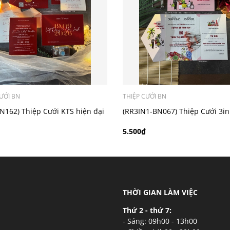
ý khách có nhu cầu in bản đồ sẽ có mức phí 300 - 500 đồng 
ƯỚI BN
THIỆP CƯỚI BN
N162) Thiệp Cưới KTS hiện đại
(RR3IN1-BN067) Thiệp Cưới 3in
Ánh Kim
5.500₫
THỜI GIAN LÀM VIỆC
Thứ 2 - thứ 7:
- Sáng: 09h00 - 13h00