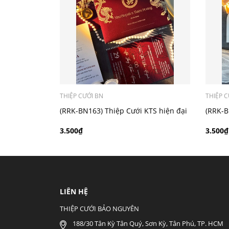
- Mẫu dưới 3000 giá chưa bao gồm bản đồ, qu
THIỆP CƯỚI BN
THIỆP C
(RRK-BN163) Thiệp Cưới KTS hiện đại
(RRK-B
3.500₫
3.500₫
LIÊN HỆ
THIỆP CƯỚI BẢO NGUYÊN
188/30 Tân Kỳ Tân Quý, Sơn Kỳ, Tân Phú, TP. HCM