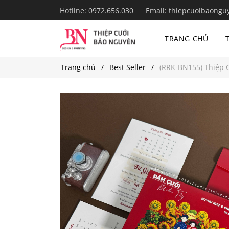
Hotline:
0972.656.030
Email:
thiepcuoibaongu
TRANG CHỦ
Trang chủ
Best Seller
(RRK-BN155) Thiệp C