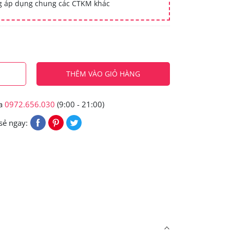
ng áp dụng chung các CTKM khác
THÊM VÀO GIỎ HÀNG
ua
0972.656.030
(9:00 - 21:00)
sẻ ngay: