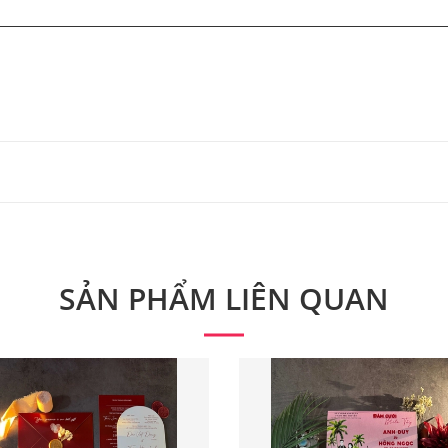
 từ 300 bộ.
 phẩm. Quý khách vui lòng liên hệ để có thông tin chính xác
SẢN PHẨM LIÊN QUAN