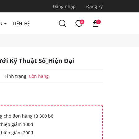
Đăng nhập
Đăng ký
0
0
G
LIÊN HỆ
ới Kỹ Thuật Số_Hiện Đại
|
Tình trạng:
Còn hàng
g cho đơn hàng từ 300 bộ.
thiệp giảm 100đ
thiệp giảm 200đ