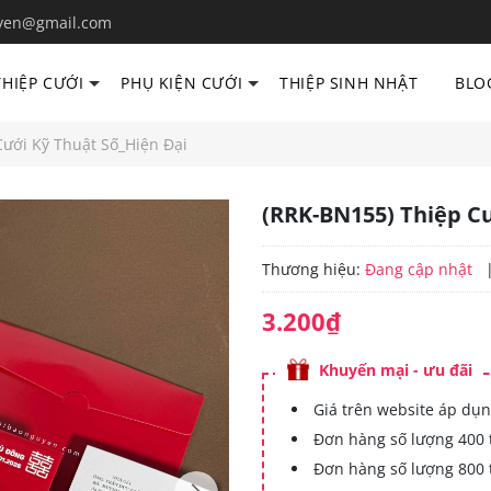
yen@gmail.com
THIỆP CƯỚI
PHỤ KIỆN CƯỚI
THIỆP SINH NHẬT
BLO
ưới Kỹ Thuật Số_Hiện Đại
(RRK-BN155) Thiệp Cư
Thương hiệu:
Đang cập nhật
3.200₫
Khuyến mại - ưu đãi
Giá trên website áp dụn
Đơn hàng số lượng 400 
Đơn hàng số lượng 800 