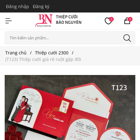
Đăng nhập
Đăng ký
0
0
Trang chủ
Thiệp cưới 2300
(T123) Thiệp cưới giá rẻ ruột gập đôi