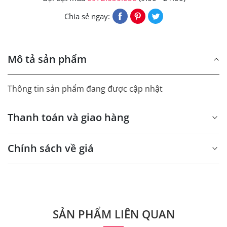
Chia sẻ ngay:
Mô tả sản phẩm
Thông tin sản phẩm đang được cập nhật
Thanh toán và giao hàng
Chính sách về giá
- Giá trên web site là giá tham khảo áp dụng từ 300 bộ.
- Dưới 300 sẽ có phụ thu theo từng dòng sản phẩm.
Quý khách vui lòng liên hệ để có thông tin chính xác.
SẢN PHẨM LIÊN QUAN