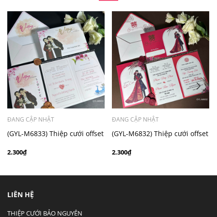
- Mẫu dưới 3000 giá chưa bao gồm bản đồ, quý khách
có nhu cầu in bản đồ sẽ có mức phí 300 - 500 đồng 1
thiệp tuỳ chất liệu.
ĐANG CẬP NHẬT
ĐANG CẬP NHẬT
(GYL-M6833) Thiệp cưới offset
(GYL-M6832) Thiệp cưới offset
mẫu hiện đại giá rẻ
mẫu hiện đại giá rẻ
2.300₫
2.300₫
LIÊN HỆ
THIỆP CƯỚI BẢO NGUYÊN