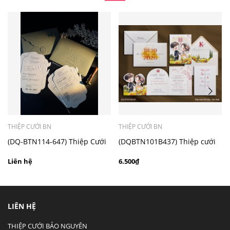
- Mẫu dưới 3000 giá chưa bao gồm bản đồ, quý khách
có nhu cầu in bản đồ sẽ có mức phí 300 - 500 đồng 1
thiệp tuỳ chất liệu.
THIỆP CƯỚI BN
THIỆP CƯỚI BN
(DQ-BTN114-647) Thiệp Cưới
(DQBTN101B437) Thiệp cưới
Cao Cấp 2026
kỹ thuật số ruột gấp 3
Liên hệ
6.500₫
LIÊN HỆ
THIỆP CƯỚI BẢO NGUYÊN