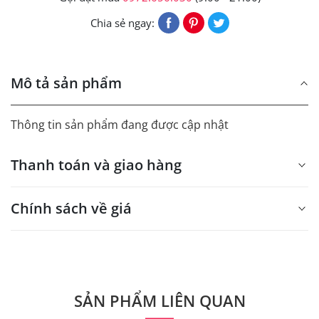
Chia sẻ ngay:
Mô tả sản phẩm
Thông tin sản phẩm đang được cập nhật
Thanh toán và giao hàng
Chính sách về giá
- Giá trên web site là giá tham khảo áp dụng từ 300 bộ.
- Dưới 300 sẽ có phụ thu theo từng dòng sản phẩm.
Quý khách vui lòng liên hệ để có thông tin chính xác.
SẢN PHẨM LIÊN QUAN