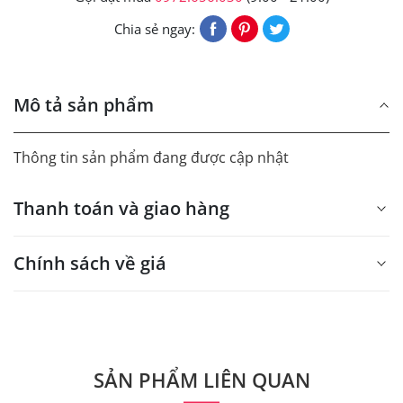
Chia sẻ ngay:
Mô tả sản phẩm
Thông tin sản phẩm đang được cập nhật
Thanh toán và giao hàng
Chính sách về giá
- Giá trên web site là giá tham khảo áp dụng từ 300 bộ.
- Dưới 300 sẽ có phụ thu theo từng dòng sản phẩm.
Quý khách vui lòng liên hệ để có thông tin chính xác.
SẢN PHẨM LIÊN QUAN