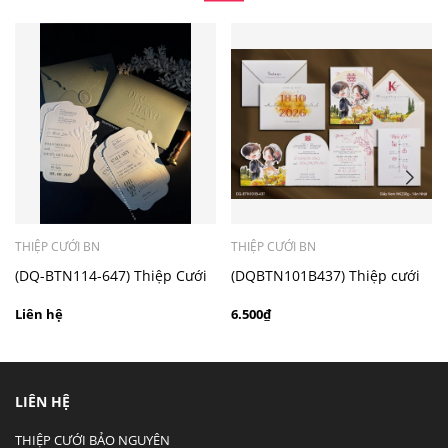
- Mẫu dưới 3000 giá chưa bao gồm bản đồ, quý khách
có nhu cầu in bản đồ sẽ có mức phí 300 - 500 đồng 1
thiệp tuỳ chất liệu.
THIỆP CƯỚI BN
THIỆP CƯỚI BN
(DQ-BTN114-647) Thiệp Cưới
(DQBTN101B437) Thiệp cưới
Cao Cấp 2026
kỹ thuật số ruột gấp 3
Liên hệ
6.500₫
LIÊN HỆ
THIỆP CƯỚI BẢO NGUYÊN