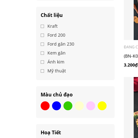
Chất liệu
Kraft
Ford 200
Ford gân 230
ĐANG C
Kem gân
(BN-K0
Ánh kim
chibi
3.200₫
Mỹ thuật
Màu chủ đạo
Hoạ Tiết