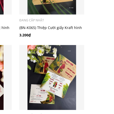
ĐANG CẬP NHẬT
t hình
(BN-K065) Thiệp Cưới giấy Kraft hình
chibi
3.200₫