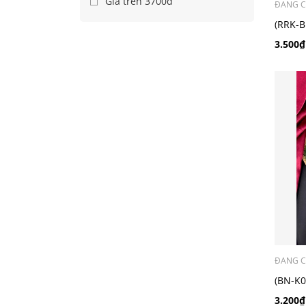
Giá trên 3700đ
ĐANG C
(RRK-B
Số_Hiệ
3.500₫
ĐANG C
(BN-K0
điển_r
3.200₫