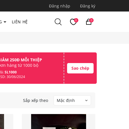
Đăng nhập
Đăng ký
0
0
G
LIÊN HỆ
GIẢM 250Đ MỖI THIỆP
ơn hàng từ 1000 bộ
Sao chép
ã:
SL1000
SD: 30/06/2024
Sắp xếp theo
Mặc định