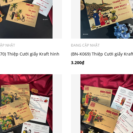
ẬP NHẬT
ĐANG CẬP NHẬT
70) Thiệp Cưới giấy Kraft hình
(BN-K069) Thiệp Cưới giấy Kraf
chibi
3.200₫