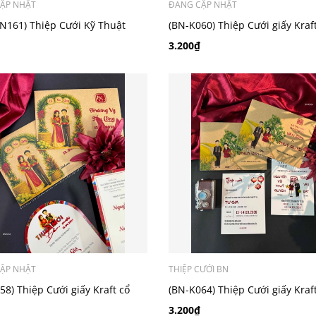
ẬP NHẬT
ĐANG CẬP NHẬT
N161) Thiệp Cưới Kỹ Thuật
(BN-K060) Thiệp Cưới giấy Kraf
n Đại
điển_retro
3.200₫
ẬP NHẬT
THIỆP CƯỚI BN
58) Thiệp Cưới giấy Kraft cổ
(BN-K064) Thiệp Cưới giấy Kraf
etro
chibi
3.200₫