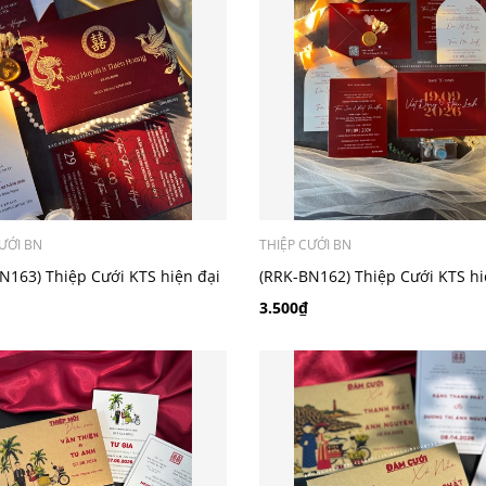
ƯỚI BN
THIỆP CƯỚI BN
N163) Thiệp Cưới KTS hiện đại
(RRK-BN162) Thiệp Cưới KTS hi
3.500₫