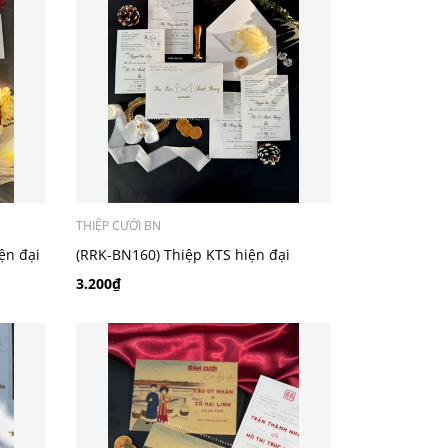
THIỆP CƯỚI BN
ện đại
(RRK-BN160) Thiệp KTS hiện đại
3.200₫