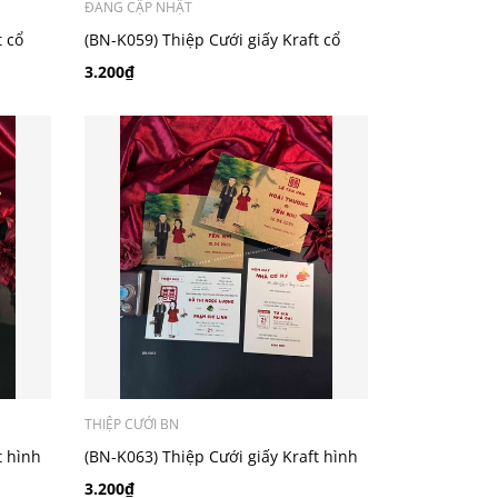
ĐANG CẬP NHẬT
t cổ
(BN-K059) Thiệp Cưới giấy Kraft cổ
điển_retro
3.200₫
THIỆP CƯỚI BN
t hình
(BN-K063) Thiệp Cưới giấy Kraft hình
chibi
3.200₫