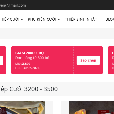
yen@gmail.com
THIỆP CƯỚI
PHỤ KIỆN CƯỚI
THIỆP SINH NHẬT
BLO
GIẢM 200Đ 1 BỘ
Đơn hàng từ 800 bộ
Đ
Sao chép
Mã:
SL800
M
HSD: 30/06/2024
H
iệp Cưới 3200 - 3500