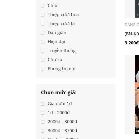
Chibi
Thiệp cưới hoa
Thiệp cưới lá
ĐANG C
Dân gian
(BN-K0
chibi
Hiện đại
3.200₫
Truyền thống
Chữ số
Phong bì tem
Chọn mức giá:
Giá dưới 1đ
1đ - 2000đ
2000đ - 3000đ
3000đ - 3700đ