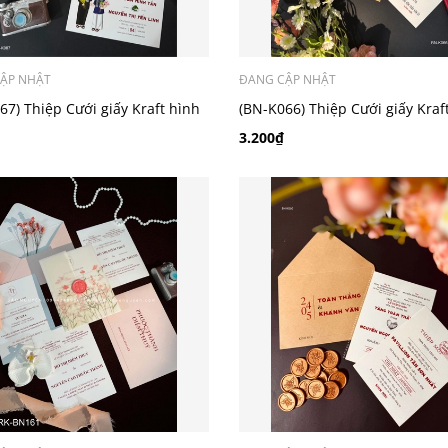
ẬP NHẬT
ĐANG CẬP NHẬT
67) Thiệp Cưới giấy Kraft hình
(BN-K066) Thiệp Cưới giấy Kraf
chibi
3.200₫