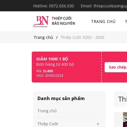
Hotline:
0972.656.030
Email:
thiepcuoibaongu
TRANG CHỦ
Trang chủ
Thiệp Cưới 3200 - 3500
GIẢM 100Đ 1 BỘ
Đơn hàng từ 400 bộ
Sao chép
Mã:
SL400
HSD: 30/06/2024
Th
Danh mục sản phẩm
Trang chủ
Thiệp Cưới