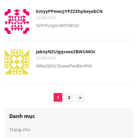
kmyyPPwwzJYPZZXhyGeyebCN
24/06/2026
SePrFLIajIniWFSWisD
jabnyNZUigqvsexZBWUMOc
21/06/2026
WklpQbScQawaIFwiBenPeb
1
2
»
Danh mục
Trang chủ