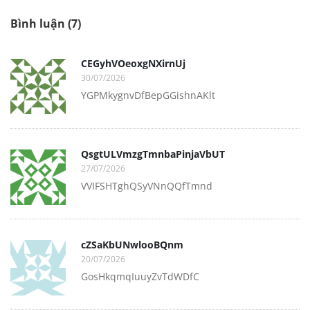
Bình luận (7)
CEGyhVOeoxgNXirnUj
30/07/2026
YGPMkygnvDfBepGGishnAKlt
QsgtULVmzgTmnbaPinjaVbUT
27/07/2026
VVIFSHTghQSyVNnQQfTmnd
cZSaKbUNwlooBQnm
20/07/2026
GosHkqmqIuuyZvTdWDfC