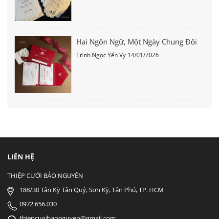
Hai Ngôn Ngữ, Một Ngày Chung Đôi
Trịnh Ngọc Yến Vy
14/01/2026
LIÊN HỆ
THIỆP CƯỚI BẢO NGUYÊN
188/30 Tân Kỳ Tân Quý, Sơn Kỳ, Tân Phú, TP. HCM
0972.656.030
thiepcuoibaonguyen@gmail.com