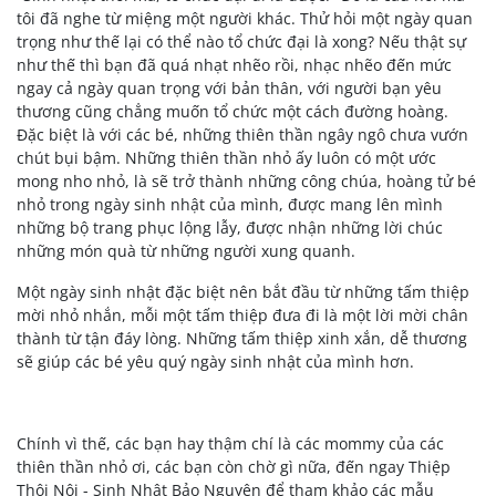
tôi đã nghe từ miệng một người khác. Thử hỏi một ngày quan
trọng như thế lại có thể nào tổ chức đại là xong? Nếu thật sự
như thế thì bạn đã quá nhạt nhẽo rồi, nhạc nhẽo đến mức
ngay cả ngày quan trọng với bản thân, với người bạn yêu
thương cũng chẳng muốn tổ chức một cách đường hoàng.
Đặc biệt là với các bé, những thiên thần ngây ngô chưa vướn
chút bụi bậm. Những thiên thần nhỏ ấy luôn có một ước
mong nho nhỏ, là sẽ trở thành những công chúa, hoàng tử bé
nhỏ trong ngày sinh nhật của mình, được mang lên mình
những bộ trang phục lộng lẫy, được nhận những lời chúc
những món quà từ những người xung quanh.
Một ngày sinh nhật đặc biệt nên bắt đầu từ những tấm thiệp
mời nhỏ nhắn, mỗi một tấm thiệp đưa đi là một lời mời chân
thành từ tận đáy lòng. Những tấm thiệp xinh xắn, dễ thương
sẽ giúp các bé yêu quý ngày sinh nhật của mình hơn.
Chính vì thế, các bạn hay thậm chí là các mommy của các
thiên thần nhỏ ơi, các bạn còn chờ gì nữa, đến ngay Thiệp
Thôi Nôi - Sinh Nhật Bảo Nguyên để tham khảo các mẫu