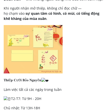
Khi người nhận mở thiệp, không chỉ đọc chữ —
họ chạm vào
sự quan tâm có hình, có mùi, có tiếng động
khẽ khàng của mùa xuân
.
𝐓𝐡𝐢ệ𝐩 𝐂ướ𝐢 𝐁ả𝐨 𝐍𝐠𝐮𝐲ê𝐧
Làm việc tất cả các ngày trong tuần
T2-T7: Từ 9H - 20H
Chủ nhật: Từ 13H-18H