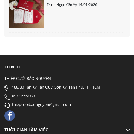
Trịnh Ngọc Yến Vy
14/01/2026
LIÊN HỆ
THIỆP CƯỚI BẢO NGUYÊN
188/30 Tân Kỳ Tân Quý, Sơn Kỳ, Tân Phú, TP. HCM
0972.656.030
thiepcuoibaonguyen@gmail.com
THỜI GIAN LÀM VIỆC