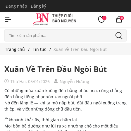
Đăng nhập
Đăng ký
0
0
Trang chủ
Tin tức
Xuân Về Trên Đầu Ngòi Bút
Xuân Về Trên Đầu Ngòi Bút
Thứ Hai, 05/01/2026
Nguyễn Hường
Có những mùa xuân không đến bằng pháo hoa, cũng chẳng
đến bằng tiếng nhạc xôn xao ngoài phố.
Nó đến lặng lẽ — khi ta mở nắp bút, đặt đầu ngòi xuống trang
thiệp, và viết những dòng chữ đầu tiên.
Ở khoảnh khắc ấy, thời gian chậm lại.
Mọi bộn bề dường như lùi ra xa nhường chỗ cho một điều