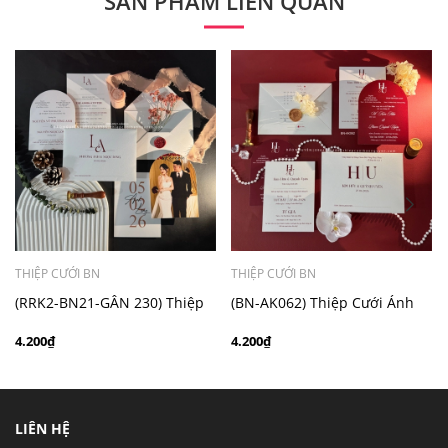
SẢN PHẨM LIÊN QUAN
- Mẫu dưới 3000 giá chưa bao gồm bản đồ, quý khách
có nhu cầu in bản đồ sẽ có mức phí 300 - 500 đồng 1
thiệp tuỳ chất liệu.
THIỆP CƯỚI BN
THIỆP CƯỚI BN
(RRK2-BN21-GÂN 230) Thiệp
(BN-AK062) Thiệp Cưới Ánh
Cưới Kỹ Thuật Số Giấy Gân
Kim BN
4.200₫
4.200₫
230g
LIÊN HỆ