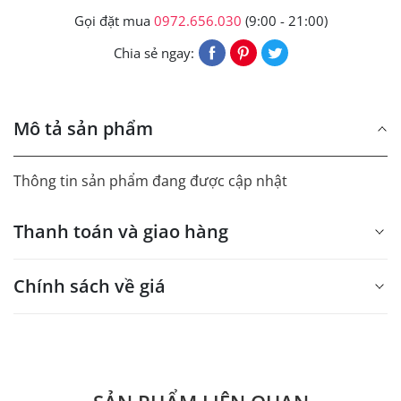
Gọi đặt mua
0972.656.030
(9:00 - 21:00)
Chia sẻ ngay:
Mô tả sản phẩm
Thông tin sản phẩm đang được cập nhật
Thanh toán và giao hàng
Chính sách về giá
- Giá trên web site là giá tham khảo áp dụng từ 300 bộ.
- Dưới 300 sẽ có phụ thu theo từng dòng sản phẩm.
Quý khách vui lòng liên hệ để có thông tin chính xác.