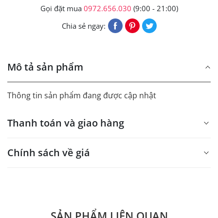
Gọi đặt mua
0972.656.030
(9:00 - 21:00)
Chia sẻ ngay:
Mô tả sản phẩm
Thông tin sản phẩm đang được cập nhật
Thanh toán và giao hàng
Chính sách về giá
- Giá trên web site là giá tham khảo áp dụng từ 300 bộ.
- Dưới 300 sẽ có phụ thu theo từng dòng sản phẩm.
Quý khách vui lòng liên hệ để có thông tin chính xác.
SẢN PHẨM LIÊN QUAN