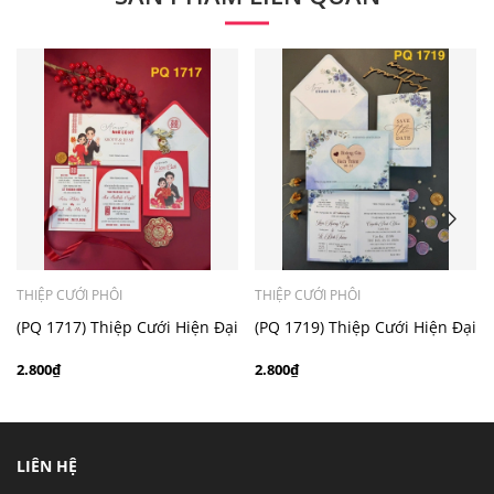
- Mẫu dưới 3000 giá chưa bao gồm bản đồ, quý khách
có nhu cầu in bản đồ sẽ có mức phí 300 - 500 đồng 1
thiệp tuỳ chất liệu.
THIỆP CƯỚI PHÔI
THIỆP CƯỚI PHÔI
(PQ 1717) Thiệp Cưới Hiện Đại
(PQ 1719) Thiệp Cưới Hiện Đại
Ruột Gập Đôi
Ruột Gập Đôi
2.800₫
2.800₫
LIÊN HỆ