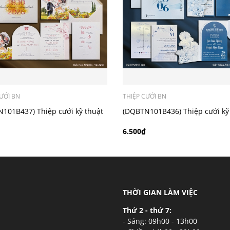
ý khách có nhu cầu in bản đồ sẽ có mức phí 300 - 500 đồng 
ƯỚI BN
THIỆP CƯỚI BN
101B437) Thiệp cưới kỹ thuật
(DQBTN101B436) Thiệp cưới kỹ
t gấp 3
số ruột gấp 3
6.500₫
THỜI GIAN LÀM VIỆC
Thứ 2 - thứ 7:
- Sáng: 09h00 - 13h00