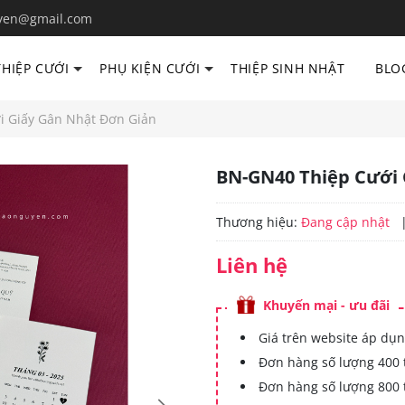
yen@gmail.com
THIỆP CƯỚI
PHỤ KIỆN CƯỚI
THIỆP SINH NHẬT
BLO
i Giấy Gân Nhật Đơn Giản
BN-GN40 Thiệp Cưới 
Thương hiệu:
Đang cập nhật
Liên hệ
Khuyến mại - ưu đãi
Giá trên website áp dụn
Đơn hàng số lượng 400 
Đơn hàng số lượng 800 