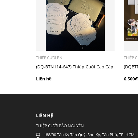
- Mẫu dưới 3000 giá chưa bao gồm bản đồ, qu
THIỆP CƯỚI BN
THIỆP C
(DQ-BTN114-647) Thiệp Cưới Cao Cấp
(DQBTN
2026
số ruộ
Liên hệ
6.500₫
LIÊN HỆ
THIỆP CƯỚI BẢO NGUYÊN
188/30 Tân Kỳ Tân Quý, Sơn Kỳ, Tân Phú, TP. HCM