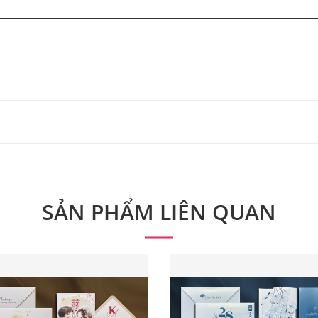
 từ 300 bộ.
 phẩm. Quý khách vui lòng liên hệ để có thông tin chính xác
SẢN PHẨM LIÊN QUAN