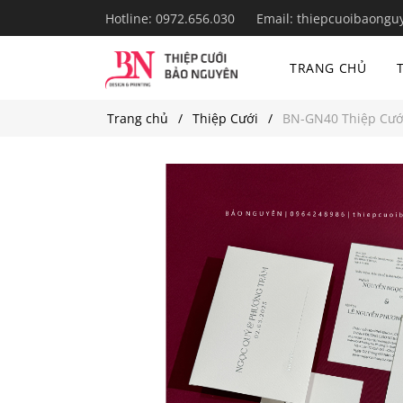
Hotline:
0972.656.030
Email:
thiepcuoibaongu
TRANG CHỦ
Trang chủ
Thiệp Cưới
BN-GN40 Thiệp Cướ