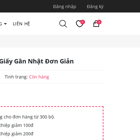
Đăng nhập
Đăng ký
0
0
G
LIÊN HỆ
Giấy Gân Nhật Đơn Giản
|
Tình trạng:
Còn hàng
g cho đơn hàng từ 300 bộ.
thiệp giảm 100đ
thiệp giảm 200đ