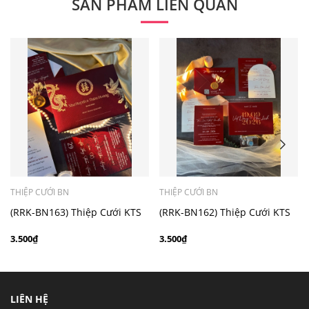
SẢN PHẨM LIÊN QUAN
- Mẫu dưới 3000 giá chưa bao gồm bản đồ, quý khách
có nhu cầu in bản đồ sẽ có mức phí 300 - 500 đồng 1
thiệp tuỳ chất liệu.
THIỆP CƯỚI BN
THIỆP CƯỚI BN
(RRK-BN163) Thiệp Cưới KTS
(RRK-BN162) Thiệp Cưới KTS
hiện đại
hiện đại
3.500₫
3.500₫
LIÊN HỆ