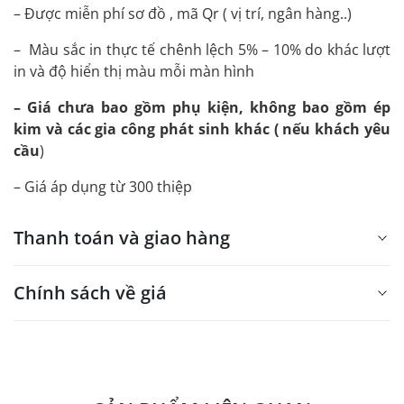
– Được miễn phí sơ đồ , mã Qr ( vị trí, ngân hàng..)
– Màu sắc in thực tế chênh lệch 5% – 10% do khác lượt
in và độ hiển thị màu mỗi màn hình
– Giá chưa bao gồm phụ kiện, không bao gồm ép
kim và các gia công phát sinh khác ( nếu khách yêu
cầu
)
– Giá áp dụng từ 300 thiệp
Thanh toán và giao hàng
Chính sách về giá
- Giá trên web site là giá tham khảo áp dụng từ 300 bộ.
- Dưới 300 sẽ có phụ thu theo từng dòng sản phẩm.
Quý khách vui lòng liên hệ để có thông tin chính xác.