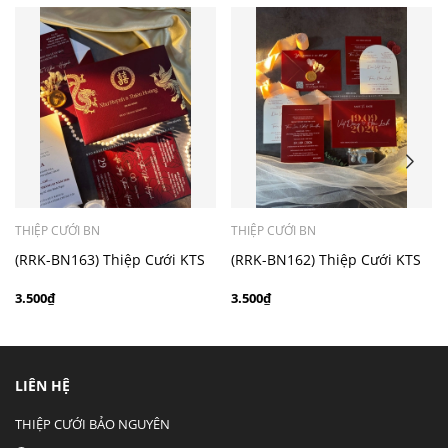
- Mẫu dưới 3000 giá chưa bao gồm bản đồ, quý khách
có nhu cầu in bản đồ sẽ có mức phí 300 - 500 đồng 1
thiệp tuỳ chất liệu.
THIỆP CƯỚI BN
THIỆP CƯỚI BN
(RRK-BN163) Thiệp Cưới KTS
(RRK-BN162) Thiệp Cưới KTS
hiện đại
hiện đại
3.500₫
3.500₫
LIÊN HỆ
THIỆP CƯỚI BẢO NGUYÊN