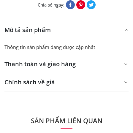
Chia sẻ ngay:
Mô tả sản phẩm
Thông tin sản phẩm đang được cập nhật
Thanh toán và giao hàng
Chính sách về giá
- Giá trên web site là giá tham khảo áp dụng từ 300 bộ.
- Dưới 300 sẽ có phụ thu theo từng dòng sản phẩm.
Quý khách vui lòng liên hệ để có thông tin chính xác.
SẢN PHẨM LIÊN QUAN