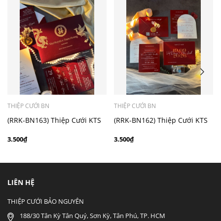
- Mẫu dưới 3000 giá chưa bao gồm bản đồ, quý khách
có nhu cầu in bản đồ sẽ có mức phí 300 - 500 đồng 1
thiệp tuỳ chất liệu.
THIỆP CƯỚI BN
THIỆP CƯỚI BN
(RRK-BN163) Thiệp Cưới KTS
(RRK-BN162) Thiệp Cưới KTS
hiện đại
hiện đại
3.500₫
3.500₫
LIÊN HỆ
THIỆP CƯỚI BẢO NGUYÊN
188/30 Tân Kỳ Tân Quý, Sơn Kỳ, Tân Phú, TP. HCM