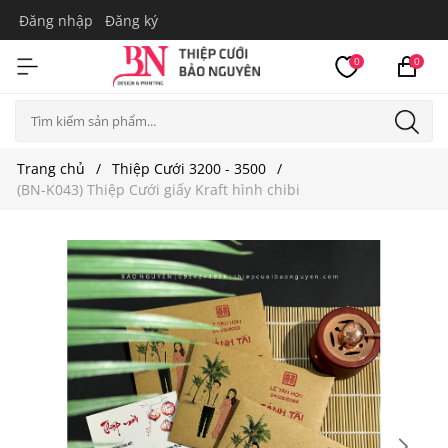
Đăng nhập
Đăng ký
0
0
Trang chủ
Thiệp Cưới 3200 - 3500
(BN-K043) Thiệp Cưới giấy Kraft hình chibi