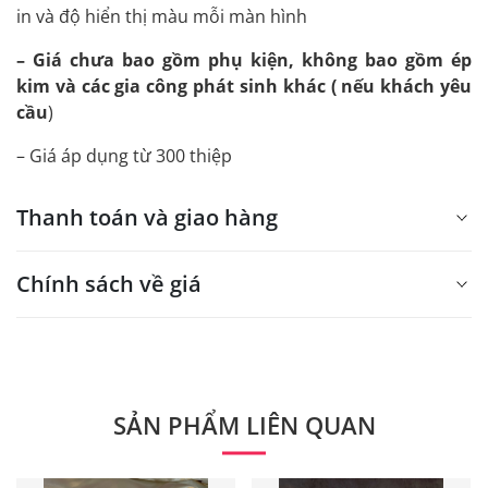
in và độ hiển thị màu mỗi màn hình
– Giá chưa bao gồm phụ kiện, không bao gồm ép
kim và các gia công phát sinh khác ( nếu khách yêu
cầu
)
– Giá áp dụng từ 300 thiệp
Thanh toán và giao hàng
Chính sách về giá
- Giá trên web site là giá tham khảo áp dụng từ 300 bộ.
- Dưới 300 sẽ có phụ thu theo từng dòng sản phẩm.
Quý khách vui lòng liên hệ để có thông tin chính xác.
SẢN PHẨM LIÊN QUAN