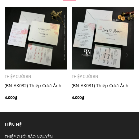
- Mẫu dưới 3000 giá chưa bao gồm bản đồ, quý khách
có nhu cầu in bản đồ sẽ có mức phí 300 - 500 đồng 1
thiệp tuỳ chất liệu.
THIỆP CƯỚI BN
THIỆP CƯỚI BN
(BN-AK032) Thiệp Cưới Ánh
(BN-AK031) Thiệp Cưới Ánh
Kim BN
Kim BN
4.000₫
4.000₫
LIÊN HỆ
THIỆP CƯỚI BẢO NGUYÊN