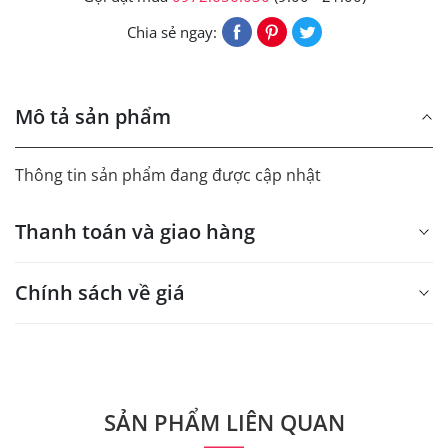
Chia sẻ ngay:
Mô tả sản phẩm
Thông tin sản phẩm đang được cập nhật
Thanh toán và giao hàng
Chính sách về giá
- Giá trên web site là giá tham khảo áp dụng từ 300 bộ.
- Dưới 300 sẽ có phụ thu theo từng dòng sản phẩm.
Quý khách vui lòng liên hệ để có thông tin chính xác.
SẢN PHẨM LIÊN QUAN