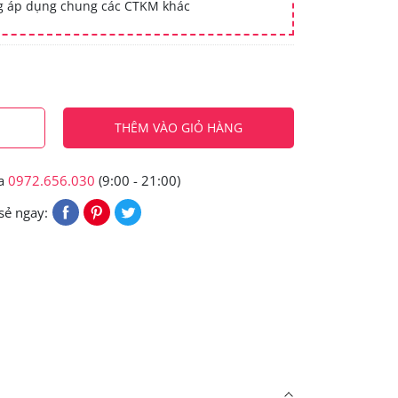
ng áp dụng chung các CTKM khác
THÊM VÀO GIỎ HÀNG
ua
0972.656.030
(9:00 - 21:00)
sẻ ngay: