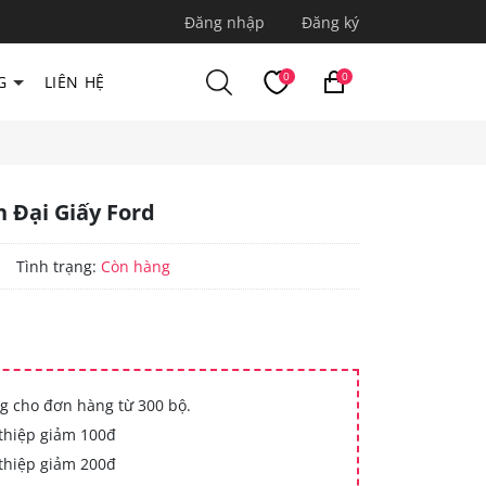
Đăng nhập
Đăng ký
0
0
G
LIÊN HỆ
n Đại Giấy Ford
|
Tình trạng:
Còn hàng
g cho đơn hàng từ 300 bộ.
thiệp giảm 100đ
thiệp giảm 200đ