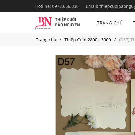
Hotline:
0972.656.030
Email:
thiepcuoibaongu
TRANG CHỦ
Trang chủ
Thiệp Cưới 2800 - 3000
(D57) T