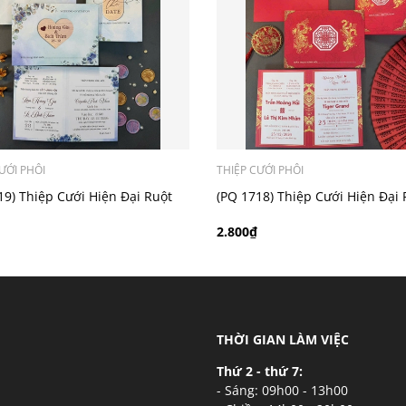
ý khách có nhu cầu in bản đồ sẽ có mức phí 300 - 500 đồng 
ƯỚI PHÔI
THIỆP CƯỚI PHÔI
19) Thiệp Cưới Hiện Đại Ruột
(PQ 1718) Thiệp Cưới Hiện Đại 
i
Gập Đôi
2.800₫
THỜI GIAN LÀM VIỆC
Thứ 2 - thứ 7:
- Sáng: 09h00 - 13h00