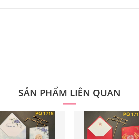
 từ 300 bộ.
 phẩm. Quý khách vui lòng liên hệ để có thông tin chính xác
SẢN PHẨM LIÊN QUAN