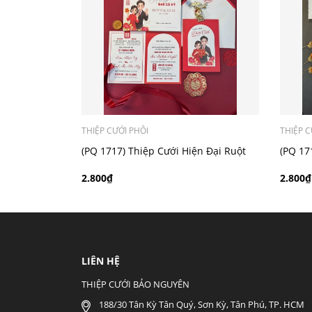
- Mẫu dưới 3000 giá chưa bao gồm bản đồ, qu
THIỆP CƯỚI PHÔI
THIỆP C
(PQ 1717) Thiệp Cưới Hiện Đại Ruột
(PQ 17
Gập Đôi
Gập Đô
2.800₫
2.800₫
LIÊN HỆ
THIỆP CƯỚI BẢO NGUYÊN
188/30 Tân Kỳ Tân Quý, Sơn Kỳ, Tân Phú, TP. HCM