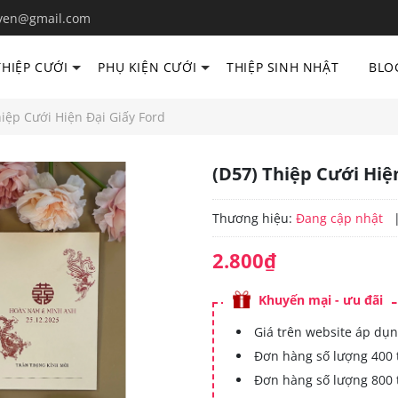
yen@gmail.com
THIỆP CƯỚI
PHỤ KIỆN CƯỚI
THIỆP SINH NHẬT
BLO
hiệp Cưới Hiện Đại Giấy Ford
(D57) Thiệp Cưới Hiệ
Thương hiệu:
Đang cập nhật
2.800₫
Khuyến mại - ưu đãi
Giá trên website áp dụn
Đơn hàng số lượng 400 
Đơn hàng số lượng 800 