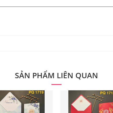
 từ 300 bộ.
 phẩm. Quý khách vui lòng liên hệ để có thông tin chính xác
SẢN PHẨM LIÊN QUAN