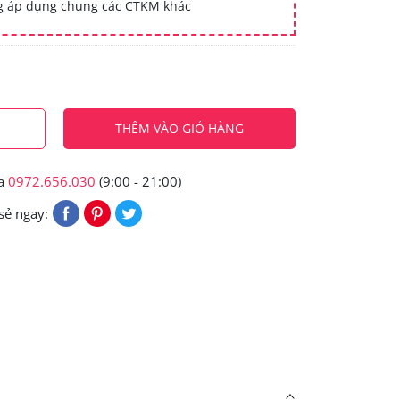
ng áp dụng chung các CTKM khác
THÊM VÀO GIỎ HÀNG
ua
0972.656.030
(9:00 - 21:00)
sẻ ngay: