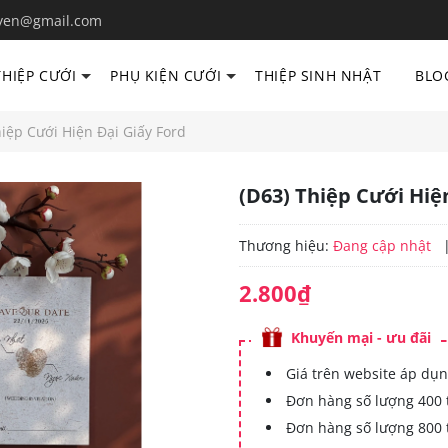
yen@gmail.com
THIỆP CƯỚI
PHỤ KIỆN CƯỚI
THIỆP SINH NHẬT
BLO
hiệp Cưới Hiện Đại Giấy Ford
(D63) Thiệp Cưới Hiệ
Thương hiệu:
Đang cập nhật
2.800₫
Khuyến mại - ưu đãi
Giá trên website áp dụn
Đơn hàng số lượng 400 
Đơn hàng số lượng 800 