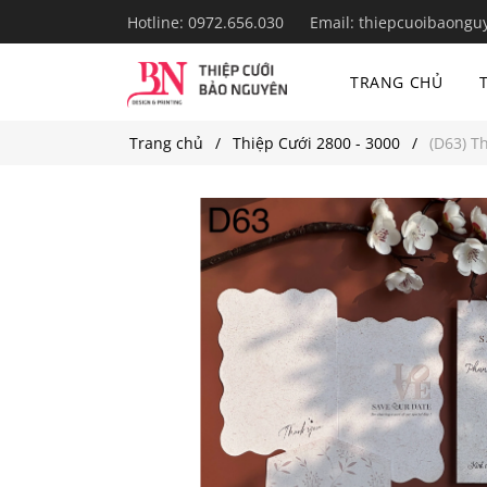
Hotline:
0972.656.030
Email:
thiepcuoibaongu
TRANG CHỦ
Trang chủ
Thiệp Cưới 2800 - 3000
(D63) T