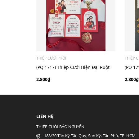
- Mẫu dưới 3000 giá chưa bao gồm bản đồ, qu
THIỆP CƯỚI PHÔI
THIỆP C
(PQ 1717) Thiệp Cưới Hiện Đại Ruột
(PQ 17
Gập Đôi
Gập Đô
2.800₫
2.800₫
LIÊN HỆ
THIỆP CƯỚI BẢO NGUYÊN
188/30 Tân Kỳ Tân Quý, Sơn Kỳ, Tân Phú, TP. HCM