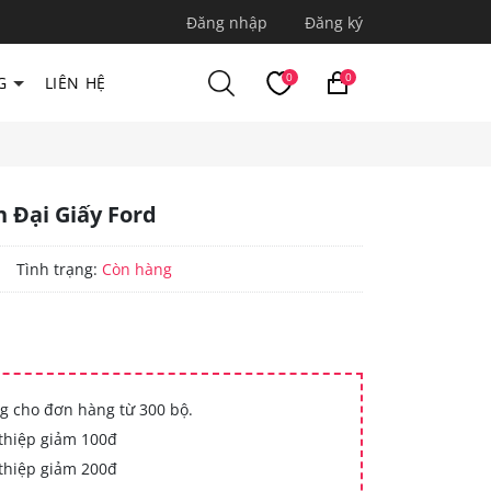
Đăng nhập
Đăng ký
0
0
G
LIÊN HỆ
n Đại Giấy Ford
|
Tình trạng:
Còn hàng
g cho đơn hàng từ 300 bộ.
thiệp giảm 100đ
thiệp giảm 200đ