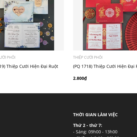
ý khách có nhu cầu in bản đồ sẽ có mức phí 300 - 500 đồng 
ƯỚI PHÔI
THIỆP CƯỚI PHÔI
19) Thiệp Cưới Hiện Đại Ruột
(PQ 1718) Thiệp Cưới Hiện Đại 
i
Gập Đôi
2.800₫
THỜI GIAN LÀM VIỆC
Thứ 2 - thứ 7:
- Sáng: 09h00 - 13h00