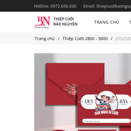
Hotline:
0972.656.030
Email:
thiepcuoibaongu
TRANG CHỦ
Trang chủ
Thiệp Cưới 2800 - 3000
(DQ25A2