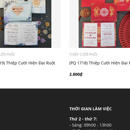
ý khách có nhu cầu in bản đồ sẽ có mức phí 300 - 500 đồng 
ƯỚI PHÔI
THIỆP CƯỚI PHÔI
19) Thiệp Cưới Hiện Đại Ruột
(PQ 1718) Thiệp Cưới Hiện Đại 
i
Gập Đôi
2.800₫
THỜI GIAN LÀM VIỆC
Thứ 2 - thứ 7:
- Sáng: 09h00 - 13h00