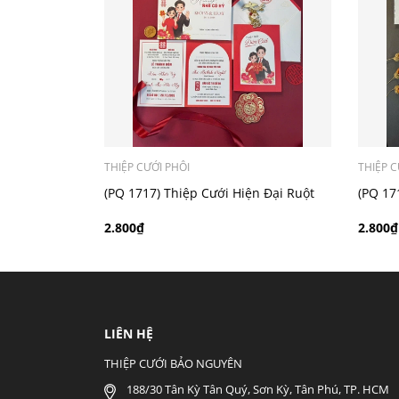
- Mẫu dưới 3000 giá chưa bao gồm bản đồ, qu
THIỆP CƯỚI PHÔI
THIỆP C
(PQ 1717) Thiệp Cưới Hiện Đại Ruột
(PQ 17
Gập Đôi
Gập Đô
2.800₫
2.800₫
LIÊN HỆ
THIỆP CƯỚI BẢO NGUYÊN
188/30 Tân Kỳ Tân Quý, Sơn Kỳ, Tân Phú, TP. HCM