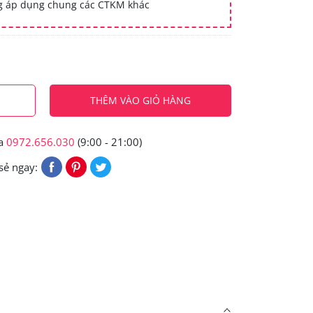
ng áp dụng chung các CTKM khác
THÊM VÀO GIỎ HÀNG
ua
0972.656.030
(9:00 - 21:00)
sẻ ngay: