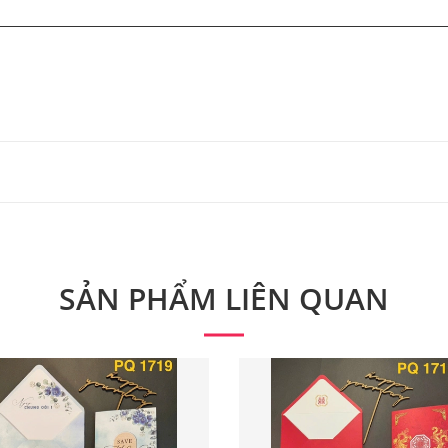
 từ 300 bộ.
 phẩm. Quý khách vui lòng liên hệ để có thông tin chính xác
SẢN PHẨM LIÊN QUAN