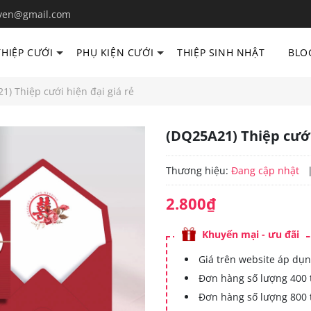
yen@gmail.com
THIỆP CƯỚI
PHỤ KIỆN CƯỚI
THIỆP SINH NHẬT
BLO
1) Thiệp cưới hiện đại giá rẻ
(DQ25A21) Thiệp cưới
Thương hiệu:
Đang cập nhật
2.800₫
Khuyến mại - ưu đãi
Giá trên website áp dụn
Đơn hàng số lượng 400 
Đơn hàng số lượng 800 