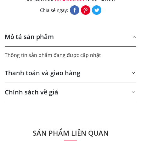
Chia sẻ ngay:
Mô tả sản phẩm
Thông tin sản phẩm đang được cập nhật
Thanh toán và giao hàng
Chính sách về giá
- Giá trên web site là giá tham khảo áp dụng từ 300 bộ.
- Dưới 300 sẽ có phụ thu theo từng dòng sản phẩm.
Quý khách vui lòng liên hệ để có thông tin chính xác.
SẢN PHẨM LIÊN QUAN