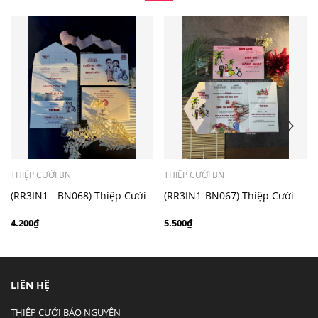
- Mẫu dưới 3000 giá chưa bao gồm bản đồ, quý khách
có nhu cầu in bản đồ sẽ có mức phí 300 - 500 đồng 1
thiệp tuỳ chất liệu.
THIỆP CƯỚI BN
THIỆP CƯỚI BN
(RR3IN1 - BN068) Thiệp Cưới
(RR3IN1-BN067) Thiệp Cưới
Gập 3 Có Bao Thư 3IN1
3in1 Giấy Ánh Kim
4.200₫
5.500₫
LIÊN HỆ
THIỆP CƯỚI BẢO NGUYÊN