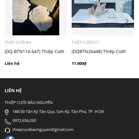
- Mẫu dưới 3000 giá chưa bao gồm bản đồ, quý khách
có nhu cầu in bản đồ sẽ có mức phí 300 - 500 đồng 1
thiệp tuỳ chất liệu.
THIỆP CƯỚI BN
THIỆP CƯỚI KTS
(DQ-BTN114-647) Thiệp Cưới
(DQBTN26448) Thiệp Cưới
Cao Cấp 2026
Pop-up cao cấp
Liên hệ
11.000₫
LIÊN HỆ
THIỆP CƯỚI BẢO NGUYÊN
188/30 Tân Kỳ Tân Quý, Sơn Kỳ, Tân Phú, TP. HCM
0972.656.030
thiepcuoibaonguyen@gmail.com