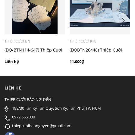
- Mẫu dưới 3000 giá chưa bao gồm bản đồ, quý khách
có nhu cầu in bản đồ sẽ có mức phí 300 - 500 đồng 1
thiệp tuỳ chất liệu.
THIỆP CƯỚI BN
THIỆP CƯỚI KTS
(DQ-BTN114-647) Thiệp Cưới
(DQBTN26448) Thiệp Cưới
Cao Cấp 2026
Pop-up cao cấp
Liên hệ
11.000₫
LIÊN HỆ
THIỆP CƯỚI BẢO NGUYÊN
188/30 Tân Kỳ Tân Quý, Sơn Kỳ, Tân Phú, TP. HCM
0972.656.030
thiepcuoibaonguyen@gmail.com