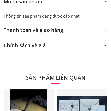
Mô tả sản phẩm
Thông tin sản phẩm đang được cập nhật
Thanh toán và giao hàng
Chính sách về giá
- Giá trên web site là giá tham khảo áp dụng từ 300 bộ.
- Dưới 300 sẽ có phụ thu theo từng dòng sản phẩm.
Quý khách vui lòng liên hệ để có thông tin chính xác.
SẢN PHẨM LIÊN QUAN