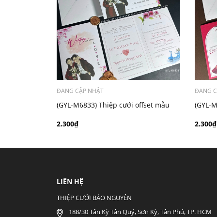
- Mẫu dưới 3000 giá chưa bao gồm bản đồ, qu
ĐANG CẬP NHẬT
ĐANG C
(GYL-M6833) Thiệp cưới offset mẫu
(GYL-M
hiện đại giá rẻ
hiện đạ
2.300₫
2.300₫
LIÊN HỆ
THIỆP CƯỚI BẢO NGUYÊN
188/30 Tân Kỳ Tân Quý, Sơn Kỳ, Tân Phú, TP. HCM