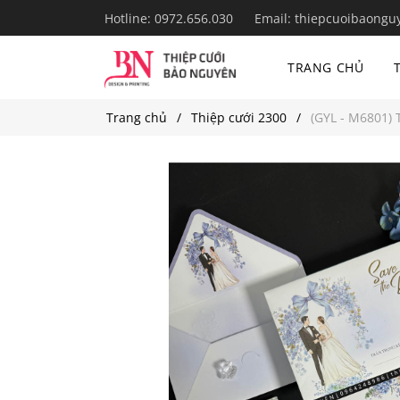
Hotline:
0972.656.030
Email:
thiepcuoibaongu
TRANG CHỦ
Trang chủ
Thiệp cưới 2300
(GYL - M6801) 