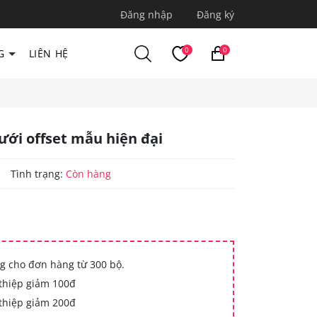
Đăng nhập
Đăng ký
0
0
G
LIÊN HỆ
cưới offset mẫu hiện đại
|
Tình trạng:
Còn hàng
g cho đơn hàng từ 300 bộ.
thiệp giảm 100đ
thiệp giảm 200đ