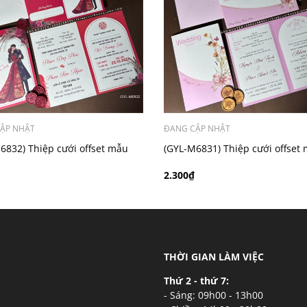
ý khách có nhu cầu in bản đồ sẽ có mức phí 300 - 500 đồng 
ẬP NHẬT
ĐANG CẬP NHẬT
6832) Thiệp cưới offset mẫu
(GYL-M6831) Thiệp cưới offset
i giá rẻ
hiện đại giá rẻ
2.300₫
THỜI GIAN LÀM VIỆC
Thứ 2 - thứ 7:
- Sáng: 09h00 - 13h00