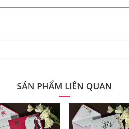
 từ 300 bộ.
 phẩm. Quý khách vui lòng liên hệ để có thông tin chính xác
SẢN PHẨM LIÊN QUAN