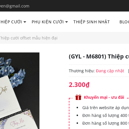
yen@gmail.com
THIỆP CƯỚI
PHỤ KIỆN CƯỚI
THIỆP SINH NHẬT
BLO
Thiệp cưới offset mẫu hiện đại
(GYL - M6801) Thiệp 
Thương hiệu:
Đang cập nhật
2.300₫
Khuyến mại - ưu đãi
Giá trên website áp dụn
Đơn hàng số lượng 400 
Đơn hàng số lượng 800 