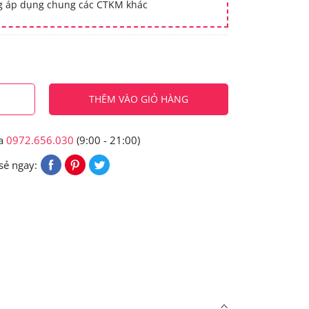
ng áp dụng chung các CTKM khác
THÊM VÀO GIỎ HÀNG
ua
0972.656.030
(9:00 - 21:00)
sẻ ngay: