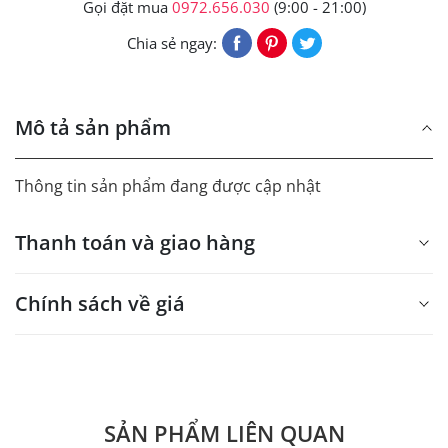
Gọi đặt mua
0972.656.030
(9:00 - 21:00)
Chia sẻ ngay:
Mô tả sản phẩm
Thông tin sản phẩm đang được cập nhật
Thanh toán và giao hàng
Chính sách về giá
- Giá trên web site là giá tham khảo áp dụng từ 300 bộ.
- Dưới 300 sẽ có phụ thu theo từng dòng sản phẩm.
Quý khách vui lòng liên hệ để có thông tin chính xác.
SẢN PHẨM LIÊN QUAN