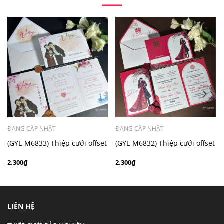
- Mẫu dưới 3000 giá chưa bao gồm bản đồ, quý khách
có nhu cầu in bản đồ sẽ có mức phí 300 - 500 đồng 1
thiệp tuỳ chất liệu.
ĐANG CẬP NHẬT
ĐANG CẬP NHẬT
(GYL-M6833) Thiệp cưới offset
(GYL-M6832) Thiệp cưới offset
mẫu hiện đại giá rẻ
mẫu hiện đại giá rẻ
2.300₫
2.300₫
LIÊN HỆ