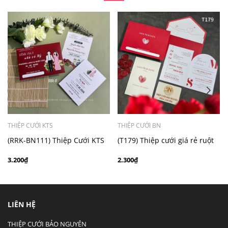
- Mẫu dưới 3000 giá chưa bao gồm bản đồ, quý khách
có nhu cầu in bản đồ sẽ có mức phí 300 - 500 đồng 1
thiệp tuỳ chất liệu.
THIỆP CƯỚI KTS
THIỆP CƯỚI BN
(RRK-BN111) Thiệp Cưới KTS
(T179) Thiệp cưới giá rẻ ruột
Giấy Ford 200
gập đôi
3.200₫
2.300₫
LIÊN HỆ
THIỆP CƯỚI BẢO NGUYÊN