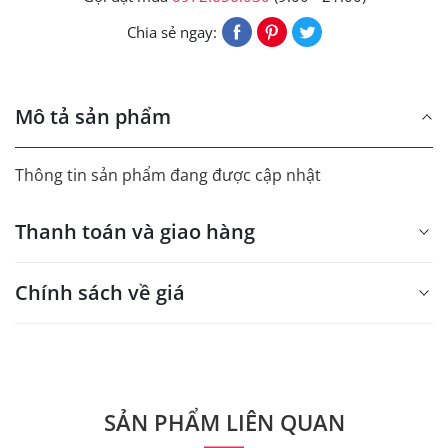
Chia sẻ ngay:
Mô tả sản phẩm
Thông tin sản phẩm đang được cập nhật
Thanh toán và giao hàng
Chính sách về giá
- Giá trên web site là giá tham khảo áp dụng từ 300 bộ.
- Dưới 300 sẽ có phụ thu theo từng dòng sản phẩm.
Quý khách vui lòng liên hệ để có thông tin chính xác.
SẢN PHẨM LIÊN QUAN