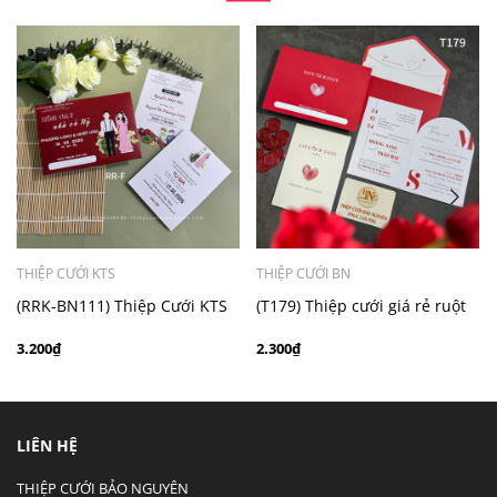
- Mẫu dưới 3000 giá chưa bao gồm bản đồ, quý khách
có nhu cầu in bản đồ sẽ có mức phí 300 - 500 đồng 1
thiệp tuỳ chất liệu.
THIỆP CƯỚI KTS
THIỆP CƯỚI BN
(RRK-BN111) Thiệp Cưới KTS
(T179) Thiệp cưới giá rẻ ruột
Giấy Ford 200
gập đôi
3.200₫
2.300₫
LIÊN HỆ
THIỆP CƯỚI BẢO NGUYÊN