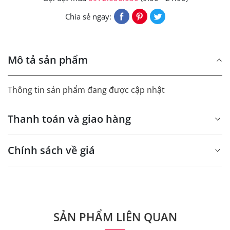
Chia sẻ ngay:
Mô tả sản phẩm
Thông tin sản phẩm đang được cập nhật
Thanh toán và giao hàng
Chính sách về giá
- Giá trên web site là giá tham khảo áp dụng từ 300 bộ.
- Dưới 300 sẽ có phụ thu theo từng dòng sản phẩm.
Quý khách vui lòng liên hệ để có thông tin chính xác.
SẢN PHẨM LIÊN QUAN