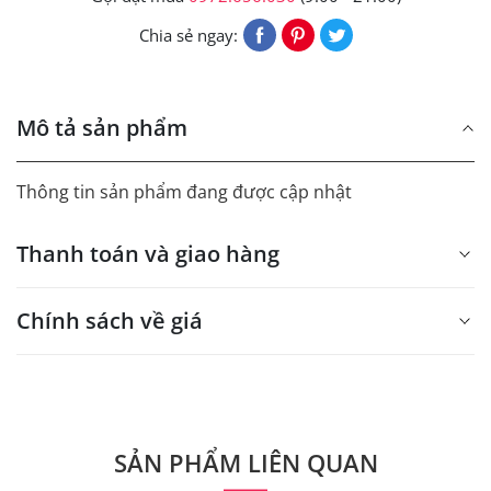
Chia sẻ ngay:
Mô tả sản phẩm
Thông tin sản phẩm đang được cập nhật
Thanh toán và giao hàng
Chính sách về giá
- Giá trên web site là giá tham khảo áp dụng từ 300 bộ.
- Dưới 300 sẽ có phụ thu theo từng dòng sản phẩm.
Quý khách vui lòng liên hệ để có thông tin chính xác.
SẢN PHẨM LIÊN QUAN