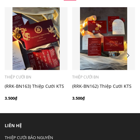
- Mẫu dưới 3000 giá chưa bao gồm bản đồ, quý khách
có nhu cầu in bản đồ sẽ có mức phí 300 - 500 đồng 1
thiệp tuỳ chất liệu.
THIỆP CƯỚI BN
THIỆP CƯỚI BN
(RRK-BN163) Thiệp Cưới KTS
(RRK-BN162) Thiệp Cưới KTS
hiện đại
hiện đại
3.500₫
3.500₫
LIÊN HỆ
THIỆP CƯỚI BẢO NGUYÊN