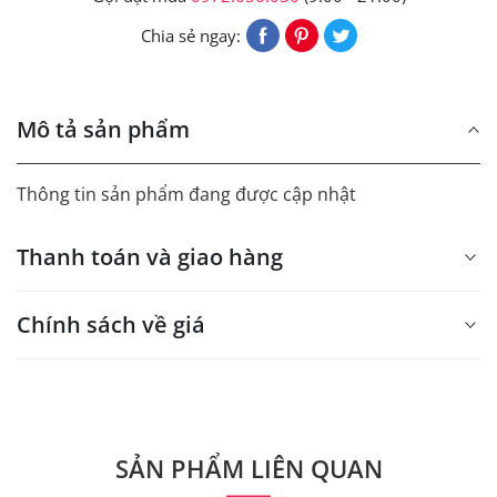
Chia sẻ ngay:
Mô tả sản phẩm
Thông tin sản phẩm đang được cập nhật
Thanh toán và giao hàng
Chính sách về giá
- Giá trên web site là giá tham khảo áp dụng từ 300 bộ.
- Dưới 300 sẽ có phụ thu theo từng dòng sản phẩm.
Quý khách vui lòng liên hệ để có thông tin chính xác.
SẢN PHẨM LIÊN QUAN