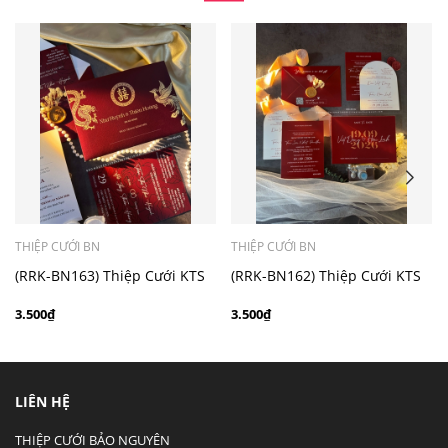
- Mẫu dưới 3000 giá chưa bao gồm bản đồ, quý khách
có nhu cầu in bản đồ sẽ có mức phí 300 - 500 đồng 1
thiệp tuỳ chất liệu.
THIỆP CƯỚI BN
THIỆP CƯỚI BN
(RRK-BN163) Thiệp Cưới KTS
(RRK-BN162) Thiệp Cưới KTS
hiện đại
hiện đại
3.500₫
3.500₫
LIÊN HỆ
THIỆP CƯỚI BẢO NGUYÊN