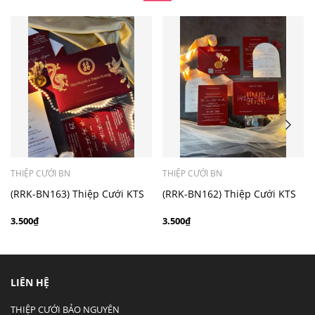
- Mẫu dưới 3000 giá chưa bao gồm bản đồ, quý khách
có nhu cầu in bản đồ sẽ có mức phí 300 - 500 đồng 1
thiệp tuỳ chất liệu.
THIỆP CƯỚI BN
THIỆP CƯỚI BN
(RRK-BN163) Thiệp Cưới KTS
(RRK-BN162) Thiệp Cưới KTS
hiện đại
hiện đại
3.500₫
3.500₫
LIÊN HỆ
THIỆP CƯỚI BẢO NGUYÊN