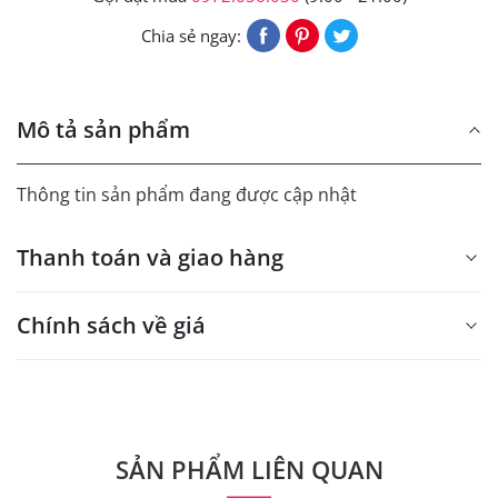
Chia sẻ ngay:
Mô tả sản phẩm
Thông tin sản phẩm đang được cập nhật
Thanh toán và giao hàng
Chính sách về giá
- Giá trên web site là giá tham khảo áp dụng từ 300 bộ.
- Dưới 300 sẽ có phụ thu theo từng dòng sản phẩm.
Quý khách vui lòng liên hệ để có thông tin chính xác.
SẢN PHẨM LIÊN QUAN