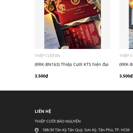
- Mẫu dưới 3000 giá chưa bao gồm bản đồ, qu
THIỆP CƯỚI BN
THIỆP C
(RRK-BN163) Thiệp Cưới KTS hiện đại
(RRK-B
3.500₫
3.500₫
LIÊN HỆ
THIỆP CƯỚI BẢO NGUYÊN
188/30 Tân Kỳ Tân Quý, Sơn Kỳ, Tân Phú, TP. HCM